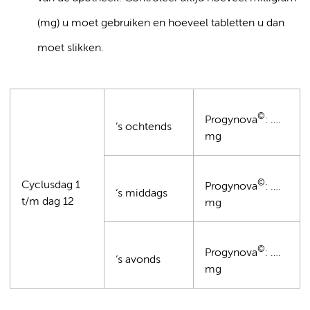
(mg) u moet gebruiken en hoeveel tabletten u dan
moet slikken.
©
Progynova
: ….
’s ochtends
mg
©
Cyclusdag 1
Progynova
: ….
‘s middags
t/m dag 12
mg
©
Progynova
: ….
‘s avonds
mg