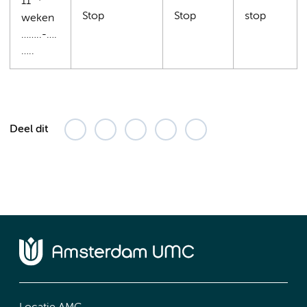
11
Stop
Stop
stop
weken
……..-….
…..
Deel dit