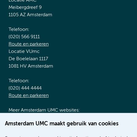
Locatie AMC
Meibergdreef 9
1105 AZ Amsterdam
Telefoon:
(020) 566 9111
Route en parkeren
Locatie VUmc
De Boelelaan 1117
1081 HV Amsterdam
Telefoon:
(020) 444 4444
Route en parkeren
Meer Amsterdam UMC websites:
Werken bij Amsterdam UMC
Amsterdam UMC maakt gebruik van cookies
Over Amsterdam UMC