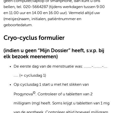
geen computer/laptop of smartphone, dan kunt u ons
bellen, tel. 020-5664287 (tijdens werkdagen tussen 9.00
en 11.00 uur en 14.00 en 16.00 uur). Vermeld altijd uw
(meisjes)naam, initialen, patiëntnummer en
geboortedatum.
Cryo-cyclus formulier
(indien u geen “Mijn Dossier” heeft, s.v.p. bij
elk bezoek meenemen)
De eerste dag van de menstruatie was: ……..-….…..-….
….. (= cyclusdag 1)
Op cyclusdag 1 start u met het slikken van
©
Progynova
. Controleer of u tabletten van 2
milligram (mg) heeft. Soms krijgt u tabletten van 1 mg
van de apotheek. Controleer altijd hoeveel milligram