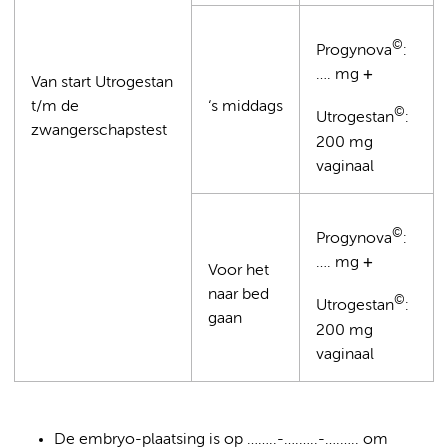
©
Progynova
:
…. mg
+
Van start Utrogestan
t/m de
‘s middags
©
Utrogestan
:
zwangerschapstest
200 mg
vaginaal
©
Progynova
:
…. mg
+
Voor het
naar bed
©
Utrogestan
:
gaan
200 mg
vaginaal
De embryo-plaatsing is op ……..-….…..-….….. om