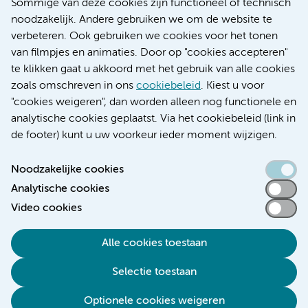
Nieuws
Sommige van deze cookies zijn functioneel of technisch
Research
noodzakelijk. Andere gebruiken we om de website te
Educatie locatie AMC
verbeteren. Ook gebruiken we cookies voor het tonen
Educatie locatie VUmc
van filmpjes en animaties. Door op "cookies accepteren"
te klikken gaat u akkoord met het gebruik van alle cookies
zoals omschreven in ons
cookiebeleid
. Kiest u voor
"cookies weigeren", dan worden alleen nog functionele en
Verwijzen & diagnostiek
analytische cookies geplaatst. Via het cookiebeleid (link in
de footer) kunt u uw voorkeur ieder moment wijzigen.
Noodzakelijke cookies
Analytische cookies
Toegankelijkheidsverklaring
Video cookies
Responsible disclosure
Algemene privacyverklaring
Alle cookies toestaan
Cookieverklaring
Selectie toestaan
Disclaimer
Colofon
Optionele cookies weigeren