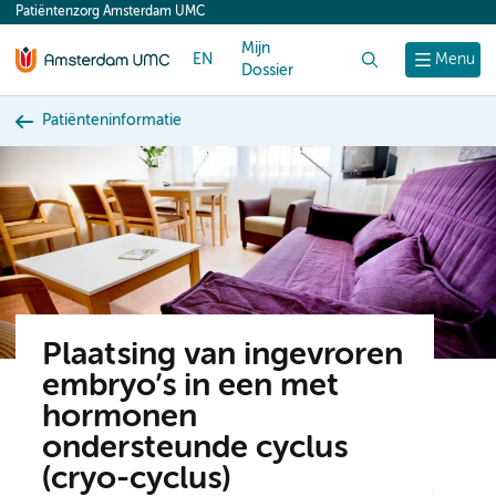
Patiëntenzorg Amsterdam UMC
content
Mijn
EN
Zoek
Menu
Dossier
Patiënteninformatie
Plaatsing van ingevroren
embryo’s in een met
hormonen
ondersteunde cyclus
(cryo-cyclus)