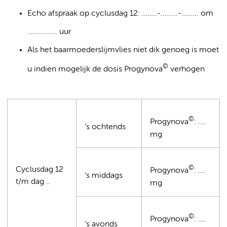
Echo afspraak op cyclusdag 12: ……..-….…..-….….. om
……………. uur
Als het baarmoederslijmvlies niet dik genoeg is moet
©
u indien mogelijk de dosis Progynova
verhogen
©
Progynova
: ….
’s ochtends
mg
©
Cyclusdag 12
Progynova
: ….
‘s middags
t/m dag ..
mg
©
Progynova
: ….
‘s avonds