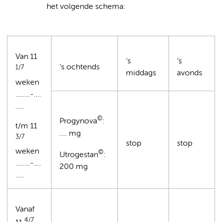
het volgende schema:
Van 11
‘s
‘s
’s ochtends
1/7
middags
avonds
weken
……..-….
…..
©
Progynova
:
t/m 11
…. mg
3/7
stop
stop
weken
©
Utrogestan
:
……..-….
200 mg
…..
Vanaf
4/7