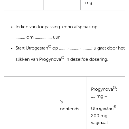
mg
Indien van toepassing: echo afspraak op: ……..-….…..-
….….. om ……………. uur
©
Start Utrogestan
op ……..-….…..-….…..; u gaat door het
©
slikken van Progynova
in dezelfde dosering.
©
Progynova
:
…. mg
+
’s
©
Utrogestan
:
ochtends
200 mg
vaginaal