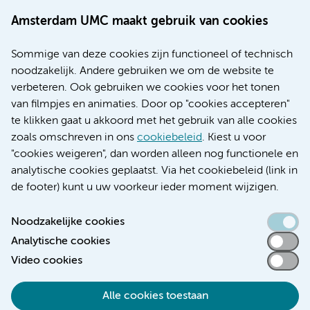
Werken bij Amsterdam UMC
Amsterdam UMC maakt gebruik van cookies
Over Amsterdam UMC
Nieuws
Sommige van deze cookies zijn functioneel of technisch
Research
noodzakelijk. Andere gebruiken we om de website te
Educatie locatie AMC
verbeteren. Ook gebruiken we cookies voor het tonen
Educatie locatie VUmc
van filmpjes en animaties. Door op "cookies accepteren"
te klikken gaat u akkoord met het gebruik van alle cookies
zoals omschreven in ons
cookiebeleid
. Kiest u voor
"cookies weigeren", dan worden alleen nog functionele en
Verwijzen & diagnostiek
analytische cookies geplaatst. Via het cookiebeleid (link in
de footer) kunt u uw voorkeur ieder moment wijzigen.
Noodzakelijke cookies
Analytische cookies
Toegankelijkheidsverklaring
Video cookies
Responsible disclosure
Algemene privacyverklaring
Alle cookies toestaan
Cookieverklaring