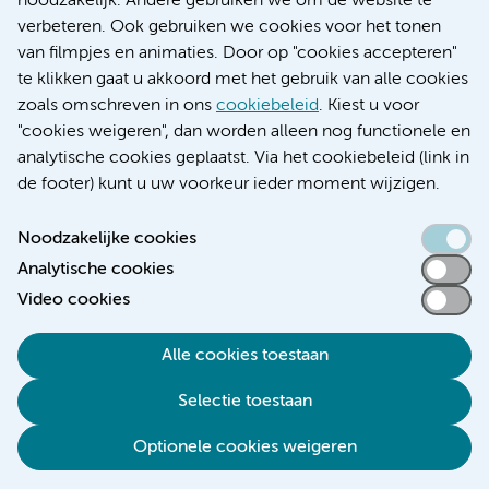
noodzakelijk. Andere gebruiken we om de website te
Educatie locatie AMC
verbeteren. Ook gebruiken we cookies voor het tonen
Educatie locatie VUmc
van filmpjes en animaties. Door op "cookies accepteren"
te klikken gaat u akkoord met het gebruik van alle cookies
zoals omschreven in ons
cookiebeleid
. Kiest u voor
"cookies weigeren", dan worden alleen nog functionele en
Verwijzen & diagnostiek
analytische cookies geplaatst. Via het cookiebeleid (link in
de footer) kunt u uw voorkeur ieder moment wijzigen.
Noodzakelijke cookies
Analytische cookies
Toegankelijkheidsverklaring
Video cookies
Responsible disclosure
Algemene privacyverklaring
Alle cookies toestaan
Cookieverklaring
Selectie toestaan
Disclaimer
Colofon
Optionele cookies weigeren