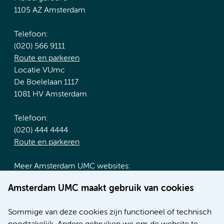
1105 AZ Amsterdam
Telefoon:
(020) 566 9111
Route en parkeren
Locatie VUmc
De Boelelaan 1117
1081 HV Amsterdam
Telefoon:
(020) 444 4444
Route en parkeren
Meer Amsterdam UMC websites:
Werken bij Amsterdam UMC
Amsterdam UMC maakt gebruik van cookies
Over Amsterdam UMC
Nieuws
Sommige van deze cookies zijn functioneel of technisch
Research