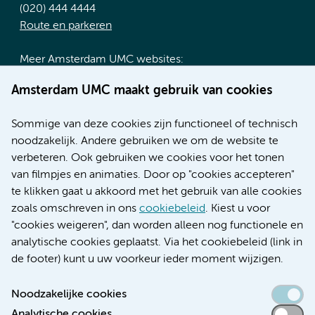
(020) 444 4444
Route en parkeren
Meer Amsterdam UMC websites:
Werken bij Amsterdam UMC
Amsterdam UMC maakt gebruik van cookies
Over Amsterdam UMC
Nieuws
Sommige van deze cookies zijn functioneel of technisch
Research
noodzakelijk. Andere gebruiken we om de website te
Educatie locatie AMC
verbeteren. Ook gebruiken we cookies voor het tonen
Educatie locatie VUmc
van filmpjes en animaties. Door op "cookies accepteren"
te klikken gaat u akkoord met het gebruik van alle cookies
zoals omschreven in ons
cookiebeleid
. Kiest u voor
"cookies weigeren", dan worden alleen nog functionele en
Verwijzen & diagnostiek
analytische cookies geplaatst. Via het cookiebeleid (link in
de footer) kunt u uw voorkeur ieder moment wijzigen.
Noodzakelijke cookies
Analytische cookies