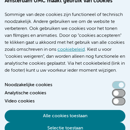
Amsterdam UMC maakt gebruik van cookies
Over Amsterdam UMC
Nieuws
Sommige van deze cookies zijn functioneel of technisch
Research
noodzakelijk. Andere gebruiken we om de website te
Educatie locatie AMC
verbeteren. Ook gebruiken we cookies voor het tonen
Educatie locatie VUmc
van filmpjes en animaties. Door op "cookies accepteren"
te klikken gaat u akkoord met het gebruik van alle cookies
zoals omschreven in ons
cookiebeleid
. Kiest u voor
"cookies weigeren", dan worden alleen nog functionele en
Verwijzen & diagnostiek
analytische cookies geplaatst. Via het cookiebeleid (link in
de footer) kunt u uw voorkeur ieder moment wijzigen.
Noodzakelijke cookies
Analytische cookies
Toegankelijkheidsverklaring
Video cookies
Responsible disclosure
Algemene privacyverklaring
Alle cookies toestaan
Cookieverklaring
Selectie toestaan