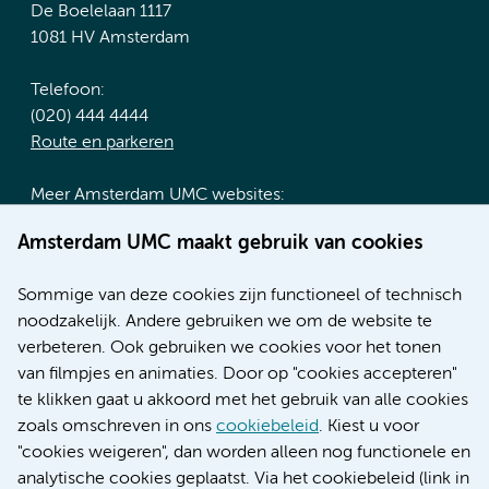
De Boelelaan 1117
1081 HV Amsterdam
Telefoon:
(020) 444 4444
Route en parkeren
Meer Amsterdam UMC websites:
Werken bij Amsterdam UMC
Amsterdam UMC maakt gebruik van cookies
Over Amsterdam UMC
Nieuws
Sommige van deze cookies zijn functioneel of technisch
Research
noodzakelijk. Andere gebruiken we om de website te
Educatie locatie AMC
verbeteren. Ook gebruiken we cookies voor het tonen
Educatie locatie VUmc
van filmpjes en animaties. Door op "cookies accepteren"
te klikken gaat u akkoord met het gebruik van alle cookies
zoals omschreven in ons
cookiebeleid
. Kiest u voor
"cookies weigeren", dan worden alleen nog functionele en
Verwijzen & diagnostiek
analytische cookies geplaatst. Via het cookiebeleid (link in