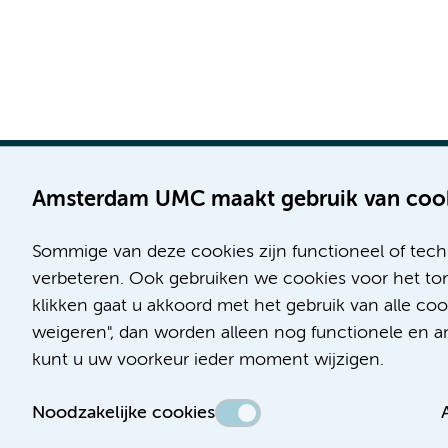
Amsterdam UMC maakt gebruik van coo
Sommige van deze cookies zijn functioneel of tech
Locatie AMC
Locatie VUmc
verbeteren. Ook gebruiken we cookies voor het ton
Meibergdreef 9
De Boelelaan 1117
klikken gaat u akkoord met het gebruik van alle c
1105 AZ Amsterdam
1081 HV Amsterdam
weigeren", dan worden alleen nog functionele en ana
kunt u uw voorkeur ieder moment wijzigen.
Telefoon:
Telefoon:
(020) 566 9111
(020) 444 4444
Noodzakelijke cookies
Route en parkeren
Route en parkeren