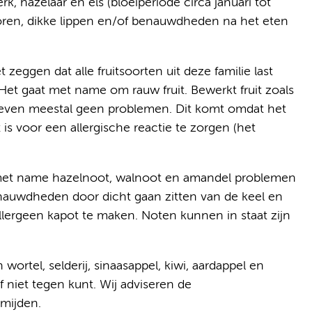
k, hazelaar en els (bloeiperiode circa januari tot
 oren, dikke lippen en/of benauwdheden na het eten
zeggen dat alle fruitsoorten uit deze familie last
t gaat met name om rauw fruit. Bewerkt fruit zoals
c geven meestal geen problemen. Dit komt omdat het
t is voor een allergische reactie te zorgen (het
 met name hazelnoot, walnoot en amandel problemen
enauwdheden door dicht gaan zitten van de keel en
allergeen kapot te maken. Noten kunnen in staat zijn
ortel, selderij, sinaasappel, kiwi, aardappel en
f niet tegen kunt. Wij adviseren de
rmijden.