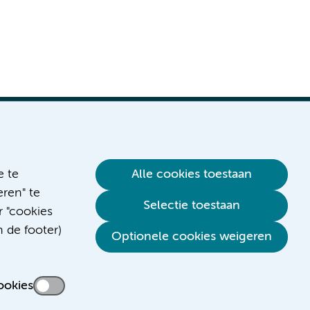
e te
Alle cookies toestaan
ren" te
Verwijzen & diagnostiek
Selectie toestaan
r "cookies
n de footer)
Optionele cookies weigeren
ookies