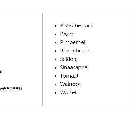
Pistachenoot
Pruim
Pimpernel
Rozenbottel
Selderij
Sinaasappel
t
Tomaat
Walnoot
kweepeer)
Wortel