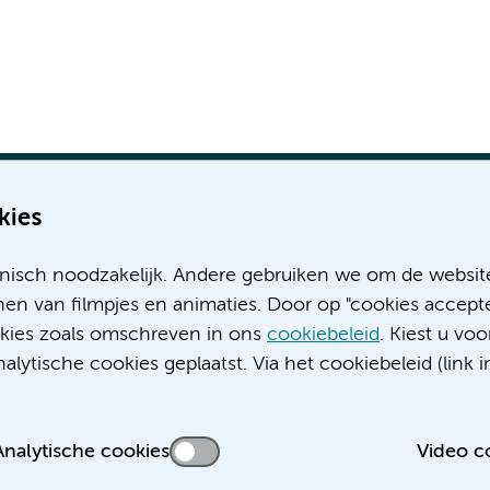
kies
nisch noodzakelijk. Andere gebruiken we om de websit
Meer Amsterdam UMC websites:
en van filmpjes en animaties. Door op "cookies accepte
ookies zoals omschreven in ons
cookiebeleid
. Kiest u voo
Werken bij Amsterdam UMC
lytische cookies geplaatst. Via het cookiebeleid (link i
Over Amsterdam UMC
Nieuws
Research
Analytische cookies
Video c
Educatie locatie AMC
Educatie locatie VUmc