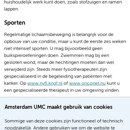
huishoudelijk werk kunt doen, zoals stofzuigen en ramen
lappen.
Sporten
Regelmatige lichaamsbeweging is belangrijk voor de
opbouw van uw conditie, maar u kunt de eerste zes weken
niet intensief sporten. U mag bijvoorbeeld geen
buikspieroefeningen doen. Zwemmen mag bij een
gesloten wond, maar de hechtingen moeten dan wel
verwijderd zijn. Steeds meer fysiotherapeuten zijn
gespecialiseerd in de begeleiding van patiënten met
kanker. Op
www.nvfl.kngf.nl
of
www.onconet.nu
kunt u
een gespecialiseerde therapeut in uw omgeving vinden.
Vermoeidheid
Amsterdam UMC maakt gebruik van cookies
Na een grote operatie kunt u lang last hebben van
Sommige van deze cookies zijn functioneel of technisch
vermoeidheid. Een verklaring voor de vermoeidheid is er
noodzakelijk. Andere gebruiken we om de website te
niet altijd. Het is een duidelijk signaal van het lichaam dat