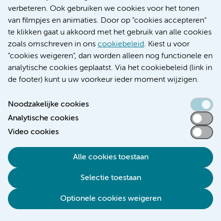
verbeteren. Ook gebruiken we cookies voor het tonen
er een grote behoefte is aan rust en/of slaap om te
van filmpjes en animaties. Door op "cookies accepteren"
herstellen. Zorg daarom voor voldoende rustmomenten.
te klikken gaat u akkoord met het gebruik van alle cookies
Het is daarnaast belangrijk dat u zorgt voor een goede
zoals omschreven in ons
cookiebeleid
. Kiest u voor
lichamelijke conditie door regelmatig aan
"cookies weigeren", dan worden alleen nog functionele en
lichaamsbeweging te doen en zo gezond (eiwitrijk)
analytische cookies geplaatst. Via het cookiebeleid (link in
mogelijk te eten.
de footer) kunt u uw voorkeur ieder moment wijzigen.
Stressverwerking
Noodzakelijke cookies
Het hebben van kanker en het ondergaan van
Analytische cookies
behandelingen zijn ingrijpende gebeurtenissen, die
Video cookies
iedereen op zijn eigen manier verwerkt. Deze periode kan
voor u en uw familie stress met zich
Alle cookies toestaan
meebrengen, dit is normaal. Tijdens de ziekenhuisopname
Selectie toestaan
wordt hier aandacht aan besteed door mensen van de
afdeling Geestelijke Zorg of Psychologische zorg. Zij
Optionele cookies weigeren
komen bij u langs om een praatje met u te maken. Met
hen kunt u uw zorgen bespreken. Het kan zijn dat u hier