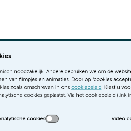
kies
nisch noodzakelijk. Andere gebruiken we om de websit
Meer Amsterdam UMC websites:
en van filmpjes en animaties. Door op "cookies accepte
ookies zoals omschreven in ons
cookiebeleid
. Kiest u voo
Werken bij Amsterdam UMC
lytische cookies geplaatst. Via het cookiebeleid (link i
Over Amsterdam UMC
Nieuws
Research
Analytische cookies
Video c
Educatie locatie AMC
Educatie locatie VUmc