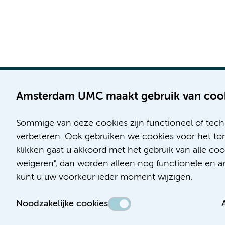
Amsterdam UMC maakt gebruik van coo
Sommige van deze cookies zijn functioneel of tech
Locatie AMC
Locatie VUmc
verbeteren. Ook gebruiken we cookies voor het ton
Meibergdreef 9
De Boelelaan 1117
klikken gaat u akkoord met het gebruik van alle c
1105 AZ Amsterdam
1081 HV Amsterdam
weigeren", dan worden alleen nog functionele en ana
kunt u uw voorkeur ieder moment wijzigen.
Telefoon:
Telefoon:
(020) 566 9111
(020) 444 4444
Noodzakelijke cookies
Route en parkeren
Route en parkeren