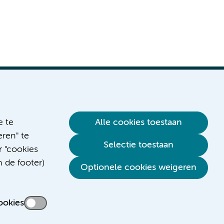
e te
Alle cookies toestaan
ren" te
Verwijzen & diagnostiek
Selectie toestaan
r "cookies
n de footer)
Optionele cookies weigeren
ookies