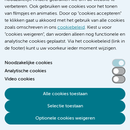
Educatie locatie AMC
verbeteren. Ook gebruiken we cookies voor het tonen
Educatie locatie VUmc
van filmpjes en animaties. Door op "cookies accepteren"
te klikken gaat u akkoord met het gebruik van alle cookies
zoals omschreven in ons
cookiebeleid
. Kiest u voor
"cookies weigeren", dan worden alleen nog functionele en
Verwijzen & diagnostiek
analytische cookies geplaatst. Via het cookiebeleid (link in
de footer) kunt u uw voorkeur ieder moment wijzigen.
Noodzakelijke cookies
Analytische cookies
Toegankelijkheidsverklaring
Video cookies
Responsible disclosure
Algemene privacyverklaring
Alle cookies toestaan
Cookieverklaring
Selectie toestaan
Disclaimer
Colofon
Optionele cookies weigeren