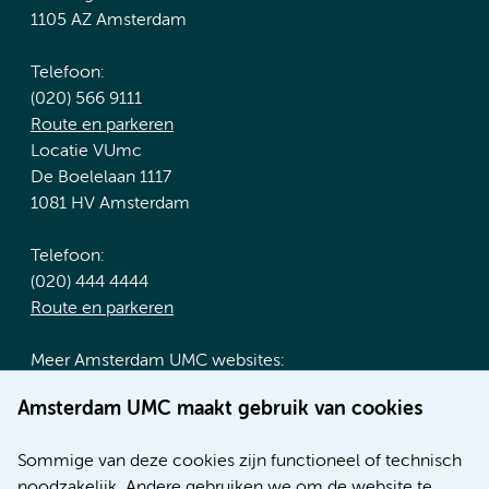
1105 AZ Amsterdam
Telefoon:
(020) 566 9111
Route en parkeren
Locatie VUmc
De Boelelaan 1117
1081 HV Amsterdam
Telefoon:
(020) 444 4444
Route en parkeren
Meer Amsterdam UMC websites:
Werken bij Amsterdam UMC
Amsterdam UMC maakt gebruik van cookies
Over Amsterdam UMC
Nieuws
Sommige van deze cookies zijn functioneel of technisch
Research
noodzakelijk. Andere gebruiken we om de website te