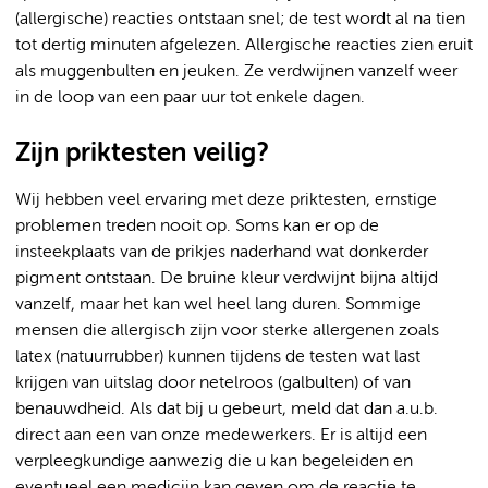
(allergische) reacties ontstaan snel; de test wordt al na tien
tot dertig minuten afgelezen. Allergische reacties zien eruit
als muggenbulten en jeuken. Ze verdwijnen vanzelf weer
in de loop van een paar uur tot enkele dagen.
Zijn priktesten veilig?
Wij hebben veel ervaring met deze priktesten, ernstige
problemen treden nooit op. Soms kan er op de
insteekplaats van de prikjes naderhand wat donkerder
pigment ontstaan. De bruine kleur verdwijnt bijna altijd
vanzelf, maar het kan wel heel lang duren. Sommige
mensen die allergisch zijn voor sterke allergenen zoals
latex (natuurrubber) kunnen tijdens de testen wat last
krijgen van uitslag door netelroos (galbulten) of van
benauwdheid. Als dat bij u gebeurt, meld dat dan a.u.b.
direct aan een van onze medewerkers. Er is altijd een
verpleegkundige aanwezig die u kan begeleiden en
eventueel een medicijn kan geven om de reactie te