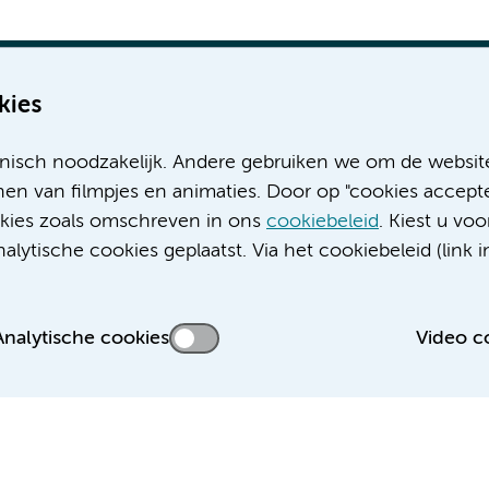
kies
nisch noodzakelijk. Andere gebruiken we om de websit
Meer Amsterdam UMC websites:
en van filmpjes en animaties. Door op "cookies accepte
ookies zoals omschreven in ons
cookiebeleid
. Kiest u voo
Werken bij Amsterdam UMC
lytische cookies geplaatst. Via het cookiebeleid (link i
Over Amsterdam UMC
Nieuws
Research
Analytische cookies
Video c
Educatie locatie AMC
Educatie locatie VUmc
 privacyverklaring
Cookieverklaring
Disclaimer
Colofon