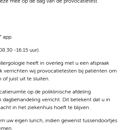
deze mee op de dag van de provocatietest.
” app.
8.30 -16.15 uur).
lergologie heeft in overleg met u een afspraak
k verrichten wij provocatietesten bij patiënten om
f juist uit te sluiten.
tieruimte op de poliklinische afdeling
 dagbehandeling verricht. Dit betekent dat u in
cht in het ziekenhuis hoeft te blijven.
om uw eigen lunch, indien gewenst tussendoortjes
nemen.