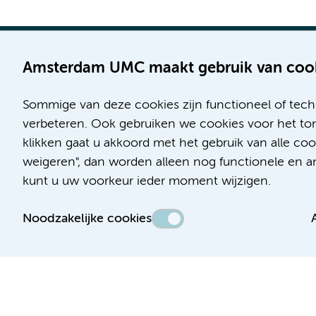
Amsterdam UMC maakt gebruik van coo
Sommige van deze cookies zijn functioneel of tech
Locatie AMC
Locatie VUmc
verbeteren. Ook gebruiken we cookies voor het ton
Meibergdreef 9
De Boelelaan 1117
klikken gaat u akkoord met het gebruik van alle c
1105 AZ Amsterdam
1081 HV Amsterdam
weigeren", dan worden alleen nog functionele en ana
kunt u uw voorkeur ieder moment wijzigen.
Telefoon:
Telefoon:
(020) 566 9111
(020) 444 4444
Noodzakelijke cookies
Route en parkeren
Route en parkeren
Toegankelijkheidsverklaring
Responsible disclosure
Algemene