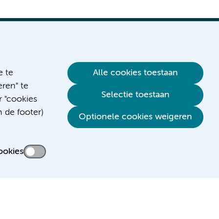
e te
Alle cookies toestaan
ren" te
Verwijzen & diagnostiek
Selectie toestaan
r "cookies
n de footer)
Optionele cookies weigeren
ookies