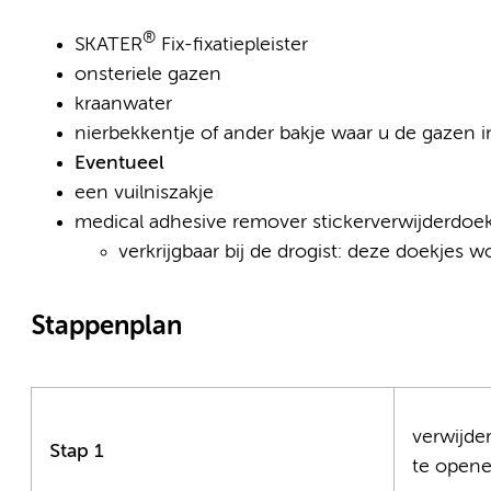
®
SKATER
Fix-fixatiepleister
onsteriele gazen
kraanwater
nierbekkentje of ander bakje waar u de gazen i
Eventueel
een vuilniszakje
medical adhesive remover stickerverwijderdoek
verkrijgbaar bij de drogist: deze doekjes 
Stappenplan
verwijde
Stap 1
te openen