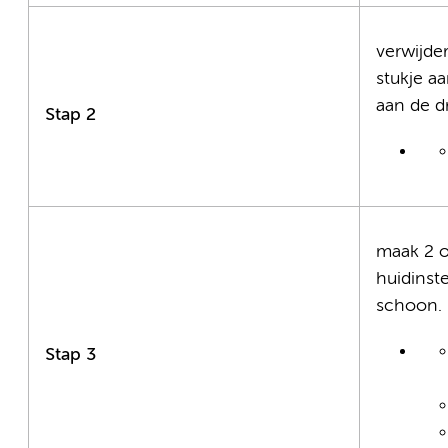
verwijder
stukje aa
aan de dr
Stap 2
maak 2 o
huidinst
schoon.
Stap 3