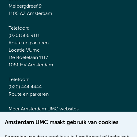
Meibergdreef 9
1105 AZ Amsterdam
Telefoon:
(020) 566 9111
Route en parkeren
Locatie VUmc
De Boelelaan 1117
1081 HV Amsterdam
Telefoon:
(020) 444 4444
Route en parkeren
Meer Amsterdam UMC websites:
Werken bij Amsterdam UMC
Amsterdam UMC maakt gebruik van cookies
Over Amsterdam UMC
Nieuws