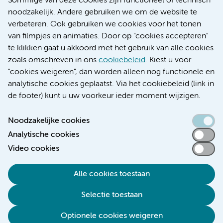
Sommige van deze cookies zijn functioneel of technisch
Research
noodzakelijk. Andere gebruiken we om de website te
Educatie locatie AMC
verbeteren. Ook gebruiken we cookies voor het tonen
Educatie locatie VUmc
van filmpjes en animaties. Door op "cookies accepteren"
te klikken gaat u akkoord met het gebruik van alle cookies
zoals omschreven in ons
cookiebeleid
. Kiest u voor
"cookies weigeren", dan worden alleen nog functionele en
Verwijzen & diagnostiek
analytische cookies geplaatst. Via het cookiebeleid (link in
de footer) kunt u uw voorkeur ieder moment wijzigen.
Noodzakelijke cookies
Analytische cookies
Toegankelijkheidsverklaring
Video cookies
Responsible disclosure
Algemene privacyverklaring
Alle cookies toestaan
Cookieverklaring
Selectie toestaan
Disclaimer
Colofon
Optionele cookies weigeren