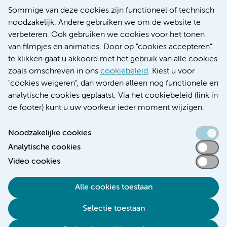
Nieuws
Sommige van deze cookies zijn functioneel of technisch
Research
noodzakelijk. Andere gebruiken we om de website te
Educatie locatie AMC
verbeteren. Ook gebruiken we cookies voor het tonen
Educatie locatie VUmc
van filmpjes en animaties. Door op "cookies accepteren"
te klikken gaat u akkoord met het gebruik van alle cookies
zoals omschreven in ons
cookiebeleid
. Kiest u voor
"cookies weigeren", dan worden alleen nog functionele en
Verwijzen & diagnostiek
analytische cookies geplaatst. Via het cookiebeleid (link in
de footer) kunt u uw voorkeur ieder moment wijzigen.
Noodzakelijke cookies
Analytische cookies
Toegankelijkheidsverklaring
Video cookies
Responsible disclosure
Algemene privacyverklaring
Alle cookies toestaan
Cookieverklaring
Selectie toestaan
Disclaimer