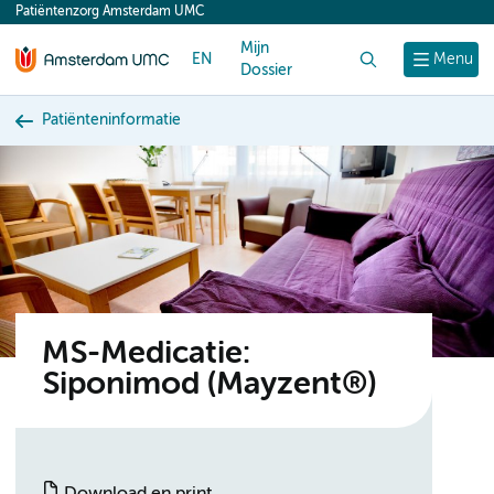
Patiëntenzorg Amsterdam UMC
content
Mijn
EN
Zoek
Menu
Dossier
Patiënteninformatie
MS-Medicatie:
Siponimod (Mayzent®)