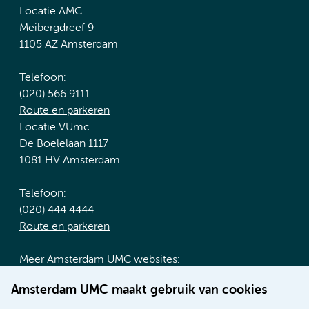
Locatie AMC
Meibergdreef 9
1105 AZ Amsterdam
Telefoon:
(020) 566 9111
Route en parkeren
Locatie VUmc
De Boelelaan 1117
1081 HV Amsterdam
Telefoon:
(020) 444 4444
Route en parkeren
Meer Amsterdam UMC websites:
Werken bij Amsterdam UMC
Amsterdam UMC maakt gebruik van cookies
Over Amsterdam UMC