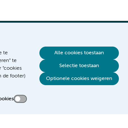
e te
Alle cookies toestaan
ren" te
Verwijzen & diagnostiek
Selectie toestaan
r "cookies
n de footer)
Optionele cookies weigeren
ookies