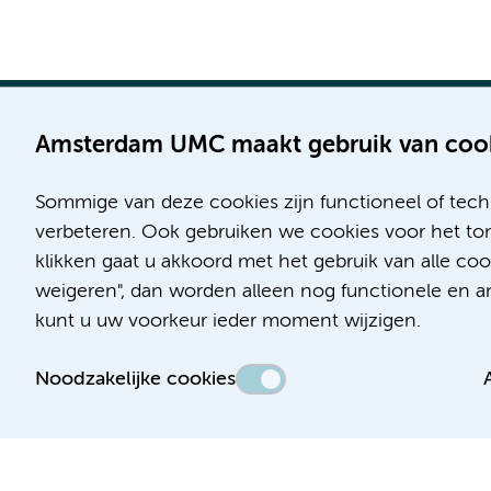
Amsterdam UMC maakt gebruik van coo
Sommige van deze cookies zijn functioneel of tech
Locatie AMC
Locatie VUmc
verbeteren. Ook gebruiken we cookies voor het ton
Meibergdreef 9
De Boelelaan 1117
klikken gaat u akkoord met het gebruik van alle c
1105 AZ Amsterdam
1081 HV Amsterdam
weigeren", dan worden alleen nog functionele en ana
kunt u uw voorkeur ieder moment wijzigen.
Telefoon:
Telefoon:
(020) 566 9111
(020) 444 4444
Noodzakelijke cookies
Route en parkeren
Route en parkeren