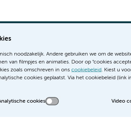
kies
nisch noodzakelijk. Andere gebruiken we om de websit
Meer Amsterdam UMC websites:
en van filmpjes en animaties. Door op "cookies accepte
ookies zoals omschreven in ons
cookiebeleid
. Kiest u voo
Werken bij Amsterdam UMC
lytische cookies geplaatst. Via het cookiebeleid (link i
Over Amsterdam UMC
Nieuws
Research
Analytische cookies
Video c
Educatie locatie AMC
Educatie locatie VUmc