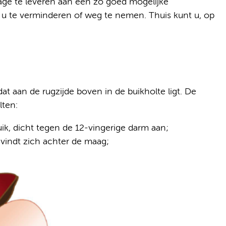
rage te leveren aan een zo goed mogelijke
 u te verminderen of weg te nemen. Thuis kunt u, op
dat aan de rugzijde boven in de buikholte ligt. De
lten:
uik, dicht tegen de 12-vingerige darm aan;
evindt zich achter de maag;