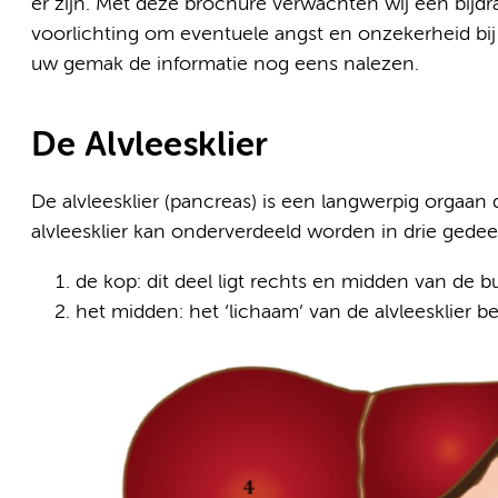
er zijn. Met deze brochure verwachten wij een bijd
voorlichting om eventuele angst en onzekerheid bij
uw gemak de informatie nog eens nalezen.
De Alvleesklier
De alvleesklier (pancreas) is een langwerpig orgaan 
alvleesklier kan onderverdeeld worden in drie gedee
de kop: dit deel ligt rechts en midden van de b
het midden: het ‘lichaam’ van de alvleesklier b