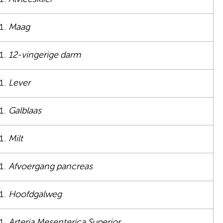
Maag
12-vingerige darm
Lever
Galblaas
Milt
Afvoergang pancreas
Hoofdgalweg
Arteria Mesenterica Superior