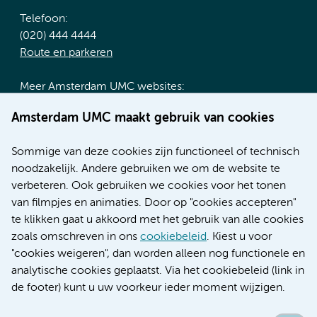
Telefoon:
(020) 444 4444
Route en parkeren
Meer Amsterdam UMC websites:
Werken bij Amsterdam UMC
Amsterdam UMC maakt gebruik van cookies
Over Amsterdam UMC
Nieuws
Sommige van deze cookies zijn functioneel of technisch
Research
noodzakelijk. Andere gebruiken we om de website te
Educatie locatie AMC
verbeteren. Ook gebruiken we cookies voor het tonen
Educatie locatie VUmc
van filmpjes en animaties. Door op "cookies accepteren"
te klikken gaat u akkoord met het gebruik van alle cookies
zoals omschreven in ons
cookiebeleid
. Kiest u voor
"cookies weigeren", dan worden alleen nog functionele en
Verwijzen & diagnostiek
analytische cookies geplaatst. Via het cookiebeleid (link in
de footer) kunt u uw voorkeur ieder moment wijzigen.