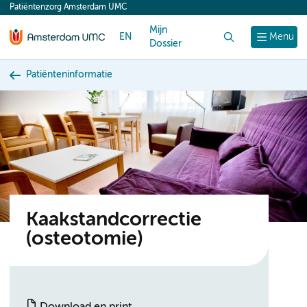
Patiëntenzorg Amsterdam UMC
content
Mijn
EN
Zoek
Menu
Dossier
Patiënteninformatie
Kaakstandcorrectie
(osteotomie)