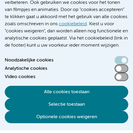
Educatie locatie AMC
verbeteren. Ook gebruiken we cookies voor het tonen
Educatie locatie VUmc
van filmpjes en animaties. Door op "cookies accepteren"
te klikken gaat u akkoord met het gebruik van alle cookies
zoals omschreven in ons
cookiebeleid
. Kiest u voor
"cookies weigeren", dan worden alleen nog functionele en
Verwijzen & diagnostiek
analytische cookies geplaatst. Via het cookiebeleid (link in
de footer) kunt u uw voorkeur ieder moment wijzigen.
Noodzakelijke cookies
Analytische cookies
Toegankelijkheidsverklaring
Video cookies
Responsible disclosure
Algemene privacyverklaring
Alle cookies toestaan
Cookieverklaring
Selectie toestaan
Disclaimer
Colofon
Optionele cookies weigeren