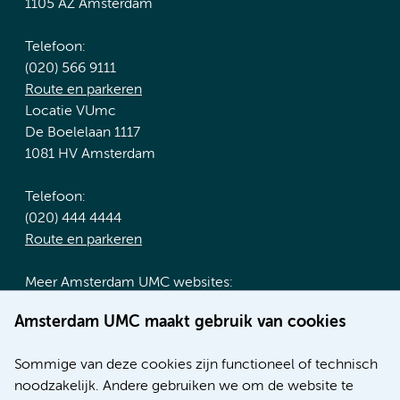
1105 AZ Amsterdam
Telefoon:
(020) 566 9111
Route en parkeren
Locatie VUmc
De Boelelaan 1117
1081 HV Amsterdam
Telefoon:
(020) 444 4444
Route en parkeren
Meer Amsterdam UMC websites:
Werken bij Amsterdam UMC
Amsterdam UMC maakt gebruik van cookies
Over Amsterdam UMC
Nieuws
Sommige van deze cookies zijn functioneel of technisch
Research
noodzakelijk. Andere gebruiken we om de website te