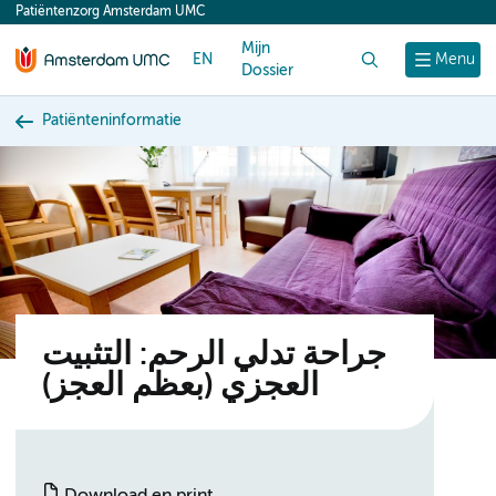
Patiëntenzorg Amsterdam UMC
content
Mijn
EN
Zoek
Menu
Dossier
Patiënteninformatie
جراحة تدلي الرحم: التثبيت
العجزي (بعظم العجز)