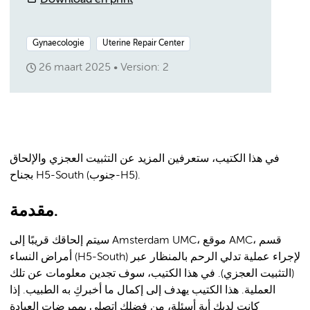
Download en print
Gynaecologie
Uterine Repair Center
26 maart 2025
Version: 2
في هذا الكتيب، ستعرفين المزيد عن التثبيت العجزي والإلحاق
بجناح H5-South (جنوب-H5).
مقدمة.
سيتم إلحاقك قريبًا إلى Amsterdam UMC، موقع AMC، قسم
أمراض النساء (H5-South) لإجراء عملية تدلي الرحم بالمنظار عبر
(التثبيت العجزي). في هذا الكتيب، سوف تجدين معلومات عن تلك
العملية. هذا الكتيب يهدف إلى إكمال ما أخبركِ به الطبيب. إذا
كانت لديكِ أية أسئلة، من فضلك اتصلي بممرضات العيادة