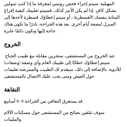
المهبلية. سيتم إجراء فحص روتيني لمعرفة ما إذا كنتِ تتبولين
بشكل كافٍ. إذا لم يكن الأمر كذلك، فسيتم تعليمك كيفية إفراغ
المثانة بنفسك (القسطرة) ، أو سيتم إعطاؤك قسطرة لأخذها إلى
المنزل لبضعة أيام أخرى. بعد هذه الجراحة، نادرًا ما تكون هناك
حاجة إليها وتكون دائمًا عابرة.
الخروج
عند الخروج من المستشفى، ستجرين مقابلة مع طبيب الجناح.
سيتم إعطاؤك خطابًا إلى طبيبك العام وأي وصفة (وصفات)
للأدوية. بالإضافة إلى ذلك، سيقدم لك الطبيب والممرضة تعليمات
حول العيش ومتى يجب عليك الاتصال بالمستشفى.
النقاهة
قد يستغرق التعافي من الجراحة 4-6 أسابيع.
سوف تتلقين نصائح من المستشفى حول مسكنات الآلام
والملينات.