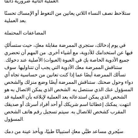
العملية الثانية ضرورية دائمًا.
ستلاحظ نصف النساء اللاتي يعانين من التغوط أو الإمساك تحسنًا
بعد العملية.
المضاعفات المحتملة
في يوم إدخالك، ستجري الممرضة مقابلة معكِ، حيث ستسألكِ
فيها عن استخدامك للأدوية، مع أشياء أخرى. من المهم أن تحضري
جميع الأدوية الخاصة بكِ في العبوة (العبوات) الأصلية عند دخولك.
ستناقش الممرضة معك الأدوية التي يجب أن تتناوليها. سوف
تسألك الممرضة أيضًا عما إذا كنت تعانين من حساسية تجاه أي
دواء وحول صحتك. ستناقش الممرضة أيضًا وضع منزلك والشخص
المسؤول عنك الذي سنتصل به. الشخص الذي يمكن الاتصال به هو
الشخص الذي يمكن استدعائه بعد العملية لإبلاغه بأن العملية قد
انتهت. يمكنك إعطائنا اسم شريكك أو أحد أفراد أسرتك أو صديقك
المقرب كشخص للاتصال به. سيتم تسجيل رقم هاتف الشخص
المسؤول.
سيُجري مساعد طبَّي معكِ استبيانًا طبيًا، ويأخذ عينة من دمك.