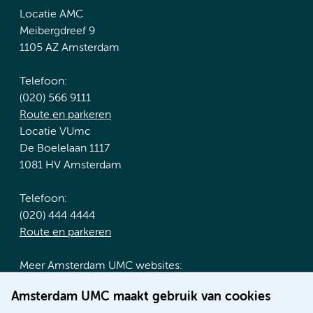
Locatie AMC
Meibergdreef 9
1105 AZ Amsterdam
Telefoon:
(020) 566 9111
Route en parkeren
Locatie VUmc
De Boelelaan 1117
1081 HV Amsterdam
Telefoon:
(020) 444 4444
Route en parkeren
Meer Amsterdam UMC websites:
Werken bij Amsterdam UMC
Amsterdam UMC maakt gebruik van cookies
Over Amsterdam UMC