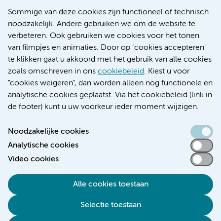
Nieuws
Sommige van deze cookies zijn functioneel of technisch
Research
noodzakelijk. Andere gebruiken we om de website te
Educatie locatie AMC
verbeteren. Ook gebruiken we cookies voor het tonen
Educatie locatie VUmc
van filmpjes en animaties. Door op "cookies accepteren"
te klikken gaat u akkoord met het gebruik van alle cookies
zoals omschreven in ons
cookiebeleid
. Kiest u voor
"cookies weigeren", dan worden alleen nog functionele en
Verwijzen & diagnostiek
analytische cookies geplaatst. Via het cookiebeleid (link in
de footer) kunt u uw voorkeur ieder moment wijzigen.
Noodzakelijke cookies
Analytische cookies
Toegankelijkheidsverklaring
Video cookies
Responsible disclosure
Algemene privacyverklaring
Alle cookies toestaan
Cookieverklaring
Selectie toestaan
Disclaimer