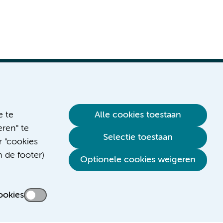
e te
Alle cookies toestaan
ren" te
Verwijzen & diagnostiek
Selectie toestaan
r "cookies
n de footer)
Optionele cookies weigeren
ookies