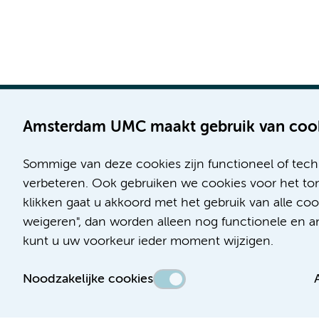
Amsterdam UMC maakt gebruik van coo
Sommige van deze cookies zijn functioneel of tech
Locatie AMC
Locatie VUmc
verbeteren. Ook gebruiken we cookies voor het ton
Meibergdreef 9
De Boelelaan 1117
klikken gaat u akkoord met het gebruik van alle c
1105 AZ Amsterdam
1081 HV Amsterdam
weigeren", dan worden alleen nog functionele en ana
kunt u uw voorkeur ieder moment wijzigen.
Telefoon:
Telefoon:
(020) 566 9111
(020) 444 4444
Noodzakelijke cookies
Route en parkeren
Route en parkeren