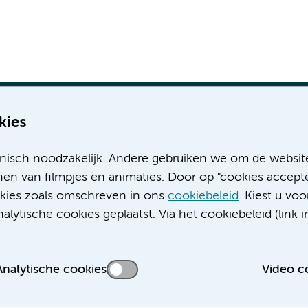
kies
nisch noodzakelijk. Andere gebruiken we om de websit
Meer Amsterdam UMC websites:
en van filmpjes en animaties. Door op "cookies accepte
ookies zoals omschreven in ons
cookiebeleid
. Kiest u voo
Werken bij Amsterdam UMC
lytische cookies geplaatst. Via het cookiebeleid (link i
Over Amsterdam UMC
Nieuws
Research
Analytische cookies
Video c
Educatie locatie AMC
Educatie locatie VUmc