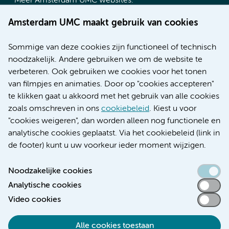
Meer Amsterdam UMC websites:
Werken bij Amsterdam UMC
Amsterdam UMC maakt gebruik van cookies
Over Amsterdam UMC
Nieuws
Sommige van deze cookies zijn functioneel of technisch
Research
noodzakelijk. Andere gebruiken we om de website te
Educatie locatie AMC
verbeteren. Ook gebruiken we cookies voor het tonen
Educatie locatie VUmc
van filmpjes en animaties. Door op "cookies accepteren"
te klikken gaat u akkoord met het gebruik van alle cookies
zoals omschreven in ons
cookiebeleid
. Kiest u voor
"cookies weigeren", dan worden alleen nog functionele en
Verwijzen & diagnostiek
analytische cookies geplaatst. Via het cookiebeleid (link in
de footer) kunt u uw voorkeur ieder moment wijzigen.
Noodzakelijke cookies
Analytische cookies
Toegankelijkheidsverklaring
Video cookies
Responsible disclosure
Algemene privacyverklaring
Alle cookies toestaan