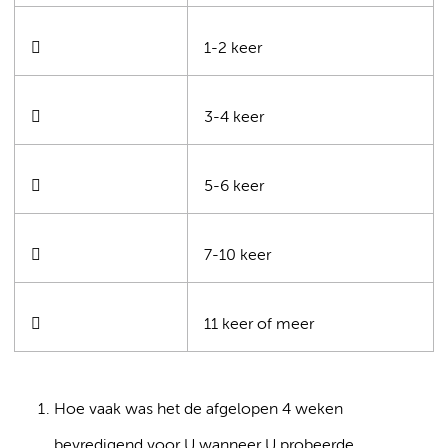

1-2 keer

3-4 keer

5-6 keer

7-10 keer

11 keer of meer
Hoe vaak was het de afgelopen 4 weken
bevredigend voor U wanneer U probeerde