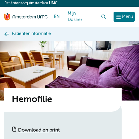
Patiëntenzorg Amsterdam UMC
content
Mijn
EN
Zoek
Menu
Dossier
Patiënteninformatie
Hemofilie
Download en print