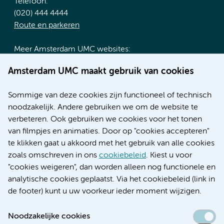
Telefoon:
(020) 444 4444
Route en parkeren
Meer Amsterdam UMC websites:
Werken bij Amsterdam UMC
Amsterdam UMC maakt gebruik van cookies
Over Amsterdam UMC
Nieuws
Sommige van deze cookies zijn functioneel of technisch
Research
noodzakelijk. Andere gebruiken we om de website te
Educatie locatie AMC
verbeteren. Ook gebruiken we cookies voor het tonen
Educatie locatie VUmc
van filmpjes en animaties. Door op "cookies accepteren"
te klikken gaat u akkoord met het gebruik van alle cookies
zoals omschreven in ons
cookiebeleid
. Kiest u voor
"cookies weigeren", dan worden alleen nog functionele en
Verwijzen & diagnostiek
analytische cookies geplaatst. Via het cookiebeleid (link in
de footer) kunt u uw voorkeur ieder moment wijzigen.
Noodzakelijke cookies