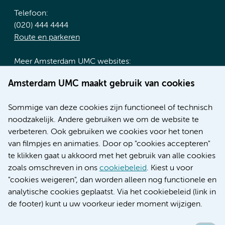
Telefoon:
(020) 444 4444
Route en parkeren
Meer Amsterdam UMC websites:
Werken bij Amsterdam UMC
Amsterdam UMC maakt gebruik van cookies
Over Amsterdam UMC
Nieuws
Sommige van deze cookies zijn functioneel of technisch
Research
noodzakelijk. Andere gebruiken we om de website te
Educatie locatie AMC
verbeteren. Ook gebruiken we cookies voor het tonen
Educatie locatie VUmc
van filmpjes en animaties. Door op "cookies accepteren"
te klikken gaat u akkoord met het gebruik van alle cookies
zoals omschreven in ons
cookiebeleid
. Kiest u voor
"cookies weigeren", dan worden alleen nog functionele en
Verwijzen & diagnostiek
analytische cookies geplaatst. Via het cookiebeleid (link in
de footer) kunt u uw voorkeur ieder moment wijzigen.