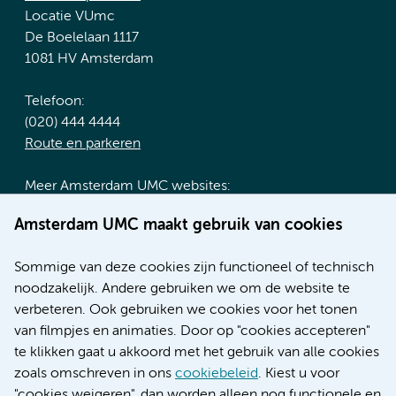
Locatie VUmc
De Boelelaan 1117
1081 HV Amsterdam
Telefoon:
(020) 444 4444
Route en parkeren
Meer Amsterdam UMC websites:
Werken bij Amsterdam UMC
Amsterdam UMC maakt gebruik van cookies
Over Amsterdam UMC
Nieuws
Sommige van deze cookies zijn functioneel of technisch
Research
noodzakelijk. Andere gebruiken we om de website te
Educatie locatie AMC
verbeteren. Ook gebruiken we cookies voor het tonen
Educatie locatie VUmc
van filmpjes en animaties. Door op "cookies accepteren"
te klikken gaat u akkoord met het gebruik van alle cookies
zoals omschreven in ons
cookiebeleid
. Kiest u voor
"cookies weigeren", dan worden alleen nog functionele en