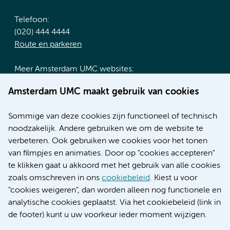
Telefoon:
(020) 444 4444
Route en parkeren
Meer Amsterdam UMC websites:
Werken bij Amsterdam UMC
Amsterdam UMC maakt gebruik van cookies
Over Amsterdam UMC
Nieuws
Sommige van deze cookies zijn functioneel of technisch
Research
noodzakelijk. Andere gebruiken we om de website te
Educatie locatie AMC
verbeteren. Ook gebruiken we cookies voor het tonen
Educatie locatie VUmc
van filmpjes en animaties. Door op "cookies accepteren"
te klikken gaat u akkoord met het gebruik van alle cookies
zoals omschreven in ons
cookiebeleid
. Kiest u voor
"cookies weigeren", dan worden alleen nog functionele en
Verwijzen & diagnostiek
analytische cookies geplaatst. Via het cookiebeleid (link in
de footer) kunt u uw voorkeur ieder moment wijzigen.