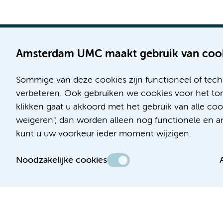
Amsterdam UMC maakt gebruik van coo
Sommige van deze cookies zijn functioneel of tech
Locatie AMC
Locatie VUmc
verbeteren. Ook gebruiken we cookies voor het ton
Meibergdreef 9
De Boelelaan 1117
klikken gaat u akkoord met het gebruik van alle c
1105 AZ Amsterdam
1081 HV Amsterdam
weigeren", dan worden alleen nog functionele en ana
kunt u uw voorkeur ieder moment wijzigen.
Telefoon:
Telefoon:
(020) 566 9111
(020) 444 4444
Noodzakelijke cookies
Route en parkeren
Route en parkeren
Toegankelijkheidsverklaring
Responsible disclosure
Algemene