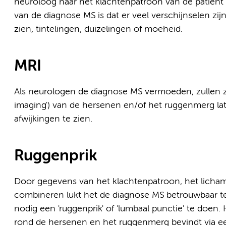
neuroloog naar het klachtenpatroon van de patiënt e
van de diagnose MS is dat er veel verschijnselen zi
zien, tintelingen, duizelingen of moeheid.
MRI
Als neurologen de diagnose MS vermoeden, zullen z
imaging') van de hersenen en/of het ruggenmerg late
afwijkingen te zien.
Ruggenprik
Door gegevens van het klachtenpatroon, het licha
combineren lukt het de diagnose MS betrouwbaar te st
nodig een 'ruggenprik' of 'lumbaal punctie' te doen.
rond de hersenen en het ruggenmerg bevindt via ee