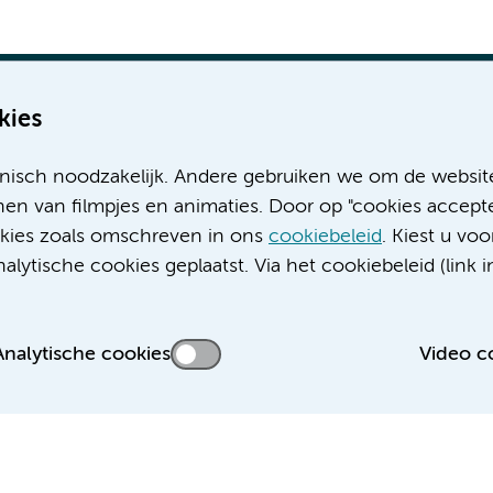
kies
nisch noodzakelijk. Andere gebruiken we om de websit
Meer Amsterdam UMC websites:
en van filmpjes en animaties. Door op "cookies accepte
ookies zoals omschreven in ons
cookiebeleid
. Kiest u voo
Werken bij Amsterdam UMC
lytische cookies geplaatst. Via het cookiebeleid (link i
Over Amsterdam UMC
Nieuws
Research
Analytische cookies
Video c
Educatie locatie AMC
Educatie locatie VUmc
 privacyverklaring
Cookieverklaring
Disclaimer
Colofon