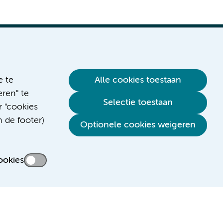
e te
Alle cookies toestaan
ren" te
Verwijzen & diagnostiek
Selectie toestaan
r "cookies
n de footer)
Optionele cookies weigeren
ookies