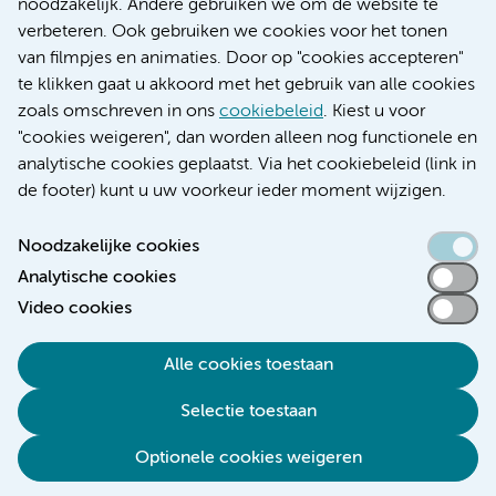
Research
noodzakelijk. Andere gebruiken we om de website te
Educatie locatie AMC
verbeteren. Ook gebruiken we cookies voor het tonen
Educatie locatie VUmc
van filmpjes en animaties. Door op "cookies accepteren"
te klikken gaat u akkoord met het gebruik van alle cookies
zoals omschreven in ons
cookiebeleid
. Kiest u voor
"cookies weigeren", dan worden alleen nog functionele en
Verwijzen & diagnostiek
analytische cookies geplaatst. Via het cookiebeleid (link in
de footer) kunt u uw voorkeur ieder moment wijzigen.
Noodzakelijke cookies
Analytische cookies
Toegankelijkheidsverklaring
Video cookies
Responsible disclosure
Algemene privacyverklaring
Alle cookies toestaan
Cookieverklaring
Selectie toestaan
Disclaimer
Colofon
Optionele cookies weigeren