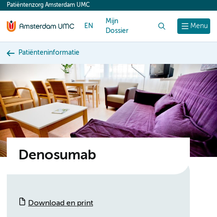
Patiëntenzorg Amsterdam UMC
content
Mijn
EN
Zoek
Menu
Dossier
Patiënteninformatie
Denosumab
Download en print