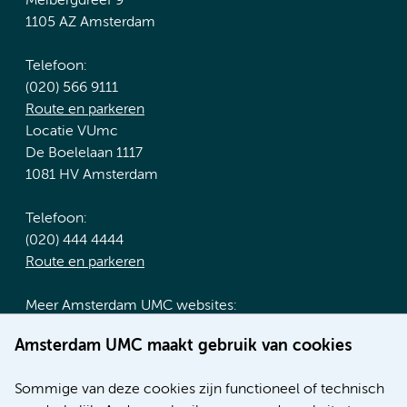
Meibergdreef 9
1105 AZ Amsterdam
Telefoon:
(020) 566 9111
Route en parkeren
Locatie VUmc
De Boelelaan 1117
1081 HV Amsterdam
Telefoon:
(020) 444 4444
Route en parkeren
Meer Amsterdam UMC websites:
Werken bij Amsterdam UMC
Amsterdam UMC maakt gebruik van cookies
Over Amsterdam UMC
Nieuws
Sommige van deze cookies zijn functioneel of technisch