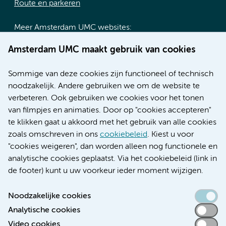
Route en parkeren
Meer Amsterdam UMC websites:
Werken bij Amsterdam UMC
Amsterdam UMC maakt gebruik van cookies
Over Amsterdam UMC
Nieuws
Sommige van deze cookies zijn functioneel of technisch
Research
noodzakelijk. Andere gebruiken we om de website te
Educatie locatie AMC
verbeteren. Ook gebruiken we cookies voor het tonen
Educatie locatie VUmc
van filmpjes en animaties. Door op "cookies accepteren"
te klikken gaat u akkoord met het gebruik van alle cookies
zoals omschreven in ons
cookiebeleid
. Kiest u voor
"cookies weigeren", dan worden alleen nog functionele en
Verwijzen & diagnostiek
analytische cookies geplaatst. Via het cookiebeleid (link in
de footer) kunt u uw voorkeur ieder moment wijzigen.
Noodzakelijke cookies
Analytische cookies
Toegankelijkheidsverklaring
Video cookies