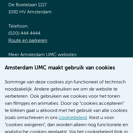
De Boelelaan 1117
1081 HV Amsterdam
Telefoon:
(020) 444 4444
Route en parkeren
Meer Amsterdam UMC websites:
Werken bij Amsterdam UMC
Amsterdam UMC maakt gebruik van cookies
Over Amsterdam UMC
Nieuws
Sommige van deze cookies zijn functioneel of technisch
Research
noodzakelijk. Andere gebruiken we om de website te
Educatie locatie AMC
verbeteren. Ook gebruiken we cookies voor het tonen
Educatie locatie VUmc
van filmpjes en animaties. Door op "cookies accepteren"
te klikken gaat u akkoord met het gebruik van alle cookies
zoals omschreven in ons
cookiebeleid
. Kiest u voor
"cookies weigeren", dan worden alleen nog functionele en
Verwijzen & diagnostiek
analytische cookies geplaatst. Via het cookiebeleid (link in