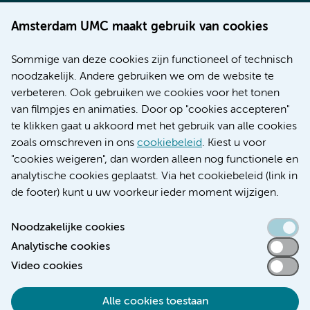
Werken bij Amsterdam UMC
Amsterdam UMC maakt gebruik van cookies
Over Amsterdam UMC
Nieuws
Sommige van deze cookies zijn functioneel of technisch
Research
noodzakelijk. Andere gebruiken we om de website te
Educatie locatie AMC
verbeteren. Ook gebruiken we cookies voor het tonen
Educatie locatie VUmc
van filmpjes en animaties. Door op "cookies accepteren"
te klikken gaat u akkoord met het gebruik van alle cookies
zoals omschreven in ons
cookiebeleid
. Kiest u voor
"cookies weigeren", dan worden alleen nog functionele en
Verwijzen & diagnostiek
analytische cookies geplaatst. Via het cookiebeleid (link in
de footer) kunt u uw voorkeur ieder moment wijzigen.
Noodzakelijke cookies
Analytische cookies
Toegankelijkheidsverklaring
Video cookies
Responsible disclosure
Algemene privacyverklaring
Alle cookies toestaan