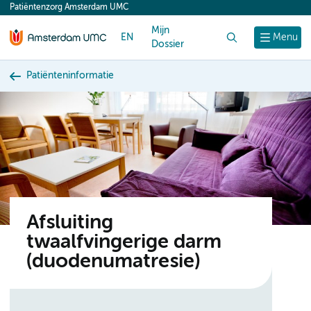
Patiëntenzorg Amsterdam UMC
content
Mijn
EN
Zoek
Menu
Dossier
Patiënteninformatie
Afsluiting
twaalfvingerige darm
(duodenumatresie)