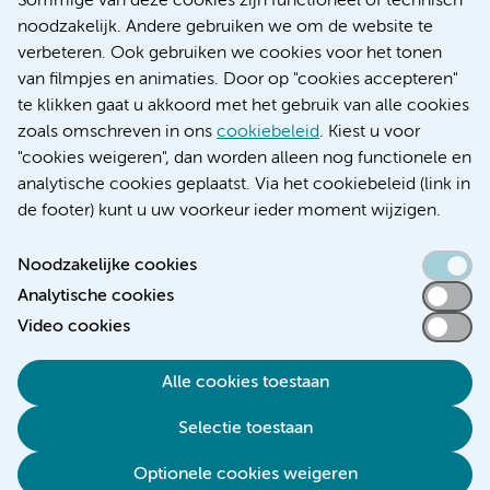
Sommige van deze cookies zijn functioneel of technisch
Research
noodzakelijk. Andere gebruiken we om de website te
Educatie locatie AMC
verbeteren. Ook gebruiken we cookies voor het tonen
Educatie locatie VUmc
van filmpjes en animaties. Door op "cookies accepteren"
te klikken gaat u akkoord met het gebruik van alle cookies
zoals omschreven in ons
cookiebeleid
. Kiest u voor
"cookies weigeren", dan worden alleen nog functionele en
Verwijzen & diagnostiek
analytische cookies geplaatst. Via het cookiebeleid (link in
de footer) kunt u uw voorkeur ieder moment wijzigen.
Noodzakelijke cookies
Analytische cookies
Toegankelijkheidsverklaring
Video cookies
Responsible disclosure
Algemene privacyverklaring
Alle cookies toestaan
Cookieverklaring
Selectie toestaan
Disclaimer
Colofon
Optionele cookies weigeren