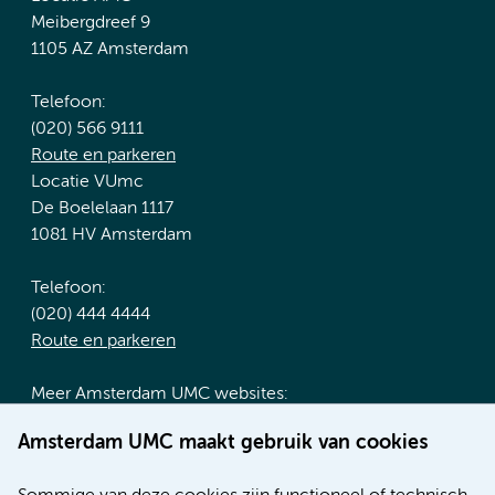
Meibergdreef 9
1105 AZ Amsterdam
Telefoon:
(020) 566 9111
Route en parkeren
Locatie VUmc
De Boelelaan 1117
1081 HV Amsterdam
Telefoon:
(020) 444 4444
Route en parkeren
Meer Amsterdam UMC websites:
Werken bij Amsterdam UMC
Amsterdam UMC maakt gebruik van cookies
Over Amsterdam UMC
Nieuws