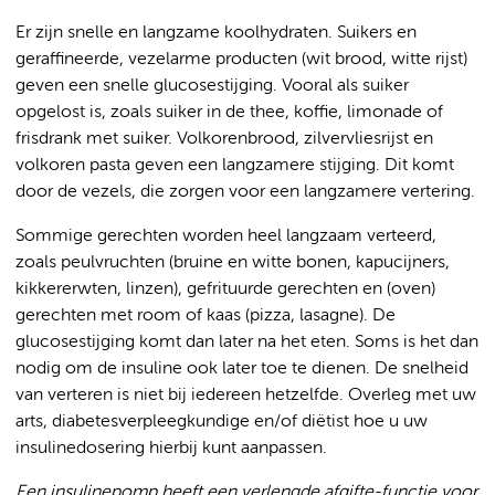
Er zijn snelle en langzame koolhydraten. Suikers en
geraffineerde, vezelarme producten (wit brood, witte rijst)
geven een snelle glucosestijging. Vooral als suiker
opgelost is, zoals suiker in de thee, koffie, limonade of
frisdrank met suiker. Volkorenbrood, zilvervliesrijst en
volkoren pasta geven een langzamere stijging. Dit komt
door de vezels, die zorgen voor een langzamere vertering.
Sommige gerechten worden heel langzaam verteerd,
zoals peulvruchten (bruine en witte bonen, kapucijners,
kikkererwten, linzen), gefrituurde gerechten en (oven)
gerechten met room of kaas (pizza, lasagne). De
glucosestijging komt dan later na het eten. Soms is het dan
nodig om de insuline ook later toe te dienen. De snelheid
van verteren is niet bij iedereen hetzelfde. Overleg met uw
arts, diabetesverpleegkundige en/of diëtist hoe u uw
insulinedosering hierbij kunt aanpassen.
Een insulinepomp heeft een verlengde afgifte-functie voor