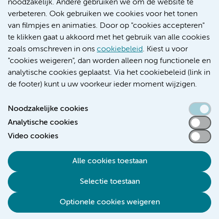
Research
noodzakelijk. Andere gebruiken we om de website te
Educatie locatie AMC
verbeteren. Ook gebruiken we cookies voor het tonen
Educatie locatie VUmc
van filmpjes en animaties. Door op "cookies accepteren"
te klikken gaat u akkoord met het gebruik van alle cookies
zoals omschreven in ons
cookiebeleid
. Kiest u voor
"cookies weigeren", dan worden alleen nog functionele en
Verwijzen & diagnostiek
analytische cookies geplaatst. Via het cookiebeleid (link in
de footer) kunt u uw voorkeur ieder moment wijzigen.
Noodzakelijke cookies
Analytische cookies
Toegankelijkheidsverklaring
Video cookies
Responsible disclosure
Algemene privacyverklaring
Alle cookies toestaan
Cookieverklaring
Selectie toestaan
Disclaimer
Colofon
Optionele cookies weigeren