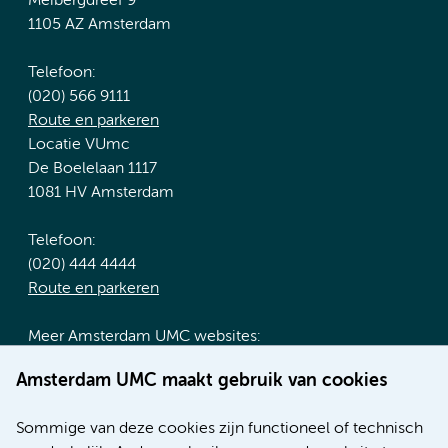
Meibergdreef 9
1105 AZ Amsterdam
Telefoon:
(020) 566 9111
Route en parkeren
Locatie VUmc
De Boelelaan 1117
1081 HV Amsterdam
Telefoon:
(020) 444 4444
Route en parkeren
Meer Amsterdam UMC websites:
Werken bij Amsterdam UMC
Amsterdam UMC maakt gebruik van cookies
Over Amsterdam UMC
Nieuws
Sommige van deze cookies zijn functioneel of technisch