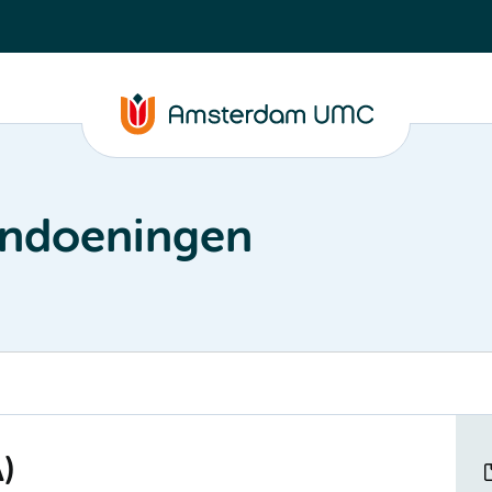
andoeningen
)