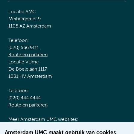
Locatie AMC
Meibergdreef 9
1105 AZ Amsterdam
Telefoon:
(020) 566 9111
Route en parkeren
Locatie VUmc
De Boelelaan 1117
1081 HV Amsterdam
Telefoon:
(020) 444 4444
Route en parkeren
Meer Amsterdam UMC websites:
Werken bij Amsterdam UMC
Amsterdam UMC maakt gebruik van cookies