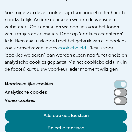
Over Amsterdam UMC
Nieuws
Sommige van deze cookies zijn functioneel of technisch
Research
noodzakelijk. Andere gebruiken we om de website te
Educatie locatie AMC
verbeteren. Ook gebruiken we cookies voor het tonen
Educatie locatie VUmc
van filmpjes en animaties. Door op "cookies accepteren"
te klikken gaat u akkoord met het gebruik van alle cookies
zoals omschreven in ons
cookiebeleid
. Kiest u voor
"cookies weigeren", dan worden alleen nog functionele en
Verwijzen & diagnostiek
analytische cookies geplaatst. Via het cookiebeleid (link in
de footer) kunt u uw voorkeur ieder moment wijzigen.
Noodzakelijke cookies
Analytische cookies
Toegankelijkheidsverklaring
Video cookies
Responsible disclosure
Algemene privacyverklaring
Alle cookies toestaan
Cookieverklaring
Selectie toestaan
Disclaimer