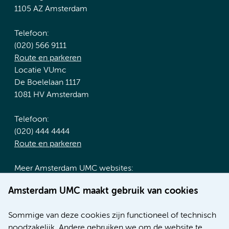
1105 AZ Amsterdam
Telefoon:
(020) 566 9111
Route en parkeren
Locatie VUmc
De Boelelaan 1117
1081 HV Amsterdam
Telefoon:
(020) 444 4444
Route en parkeren
Meer Amsterdam UMC websites:
Werken bij Amsterdam UMC
Amsterdam UMC maakt gebruik van cookies
Over Amsterdam UMC
Nieuws
Sommige van deze cookies zijn functioneel of technisch
Research
noodzakelijk. Andere gebruiken we om de website te