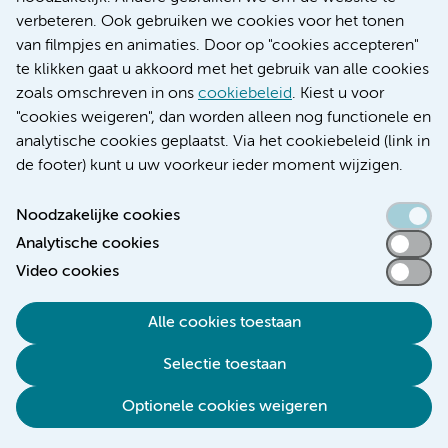
Educatie locatie AMC
verbeteren. Ook gebruiken we cookies voor het tonen
Educatie locatie VUmc
van filmpjes en animaties. Door op "cookies accepteren"
te klikken gaat u akkoord met het gebruik van alle cookies
zoals omschreven in ons
cookiebeleid
. Kiest u voor
"cookies weigeren", dan worden alleen nog functionele en
Verwijzen & diagnostiek
analytische cookies geplaatst. Via het cookiebeleid (link in
de footer) kunt u uw voorkeur ieder moment wijzigen.
Noodzakelijke cookies
Analytische cookies
Toegankelijkheidsverklaring
Video cookies
Responsible disclosure
Algemene privacyverklaring
Alle cookies toestaan
Cookieverklaring
Selectie toestaan
Disclaimer
Colofon
Optionele cookies weigeren