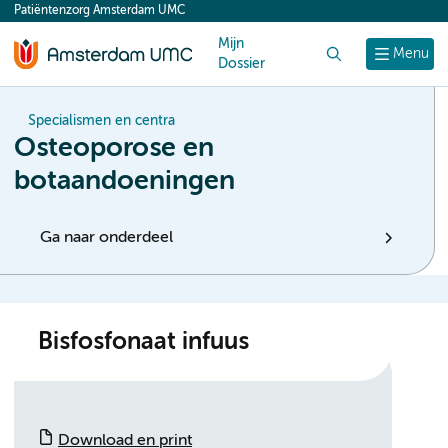
Patiëntenzorg Amsterdam UMC
content
Mijn
Zoek
Menu
Dossier
Specialismen en centra
Osteoporose en
botaandoeningen
Ga naar onderdeel
Bisfosfonaat infuus
Download en print