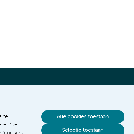
Verwijzen & diagnostiek
e te
Alle cookies toestaan
ren" te
Selectie toestaan
r "cookies