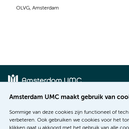
OLVG, Amsterdam
Amsterdam UMC maakt gebruik van coo
Locatie AMC
Locatie VUmc
Meibergdreef 9
De Boelelaan 1117
Sommige van deze cookies zijn functioneel of tech
1105 AZ Amsterdam
1081 HV Amsterdam
verbeteren. Ook gebruiken we cookies voor het ton
klikken gaat u akkoord met het gebruik van alle c