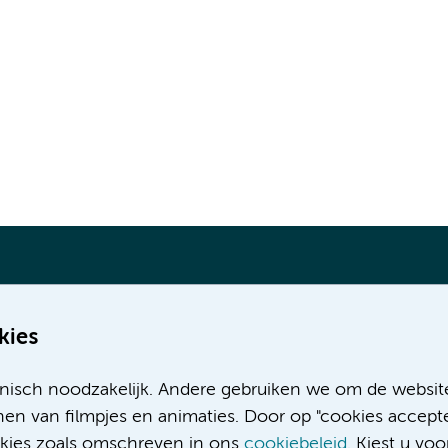
kies
Meer Amsterdam UMC websites:
nisch noodzakelijk. Andere gebruiken we om de websit
Werken bij Amsterdam UMC
en van filmpjes en animaties. Door op "cookies accepte
Over Amsterdam UMC
ookies zoals omschreven in ons
cookiebeleid
. Kiest u voo