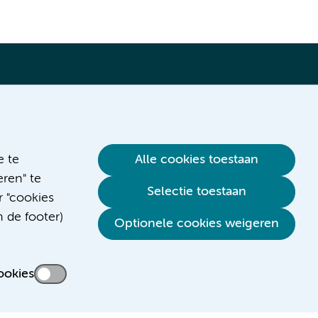
Verwijzen & diagnostiek
e te
Alle cookies toestaan
ren" te
Selectie toestaan
r "cookies
n de footer)
Optionele cookies weigeren
ookies