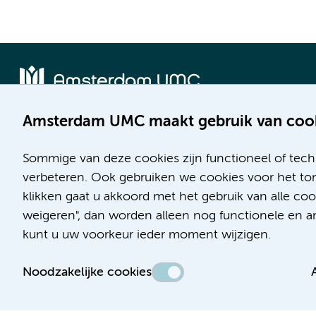
Amsterdam UMC maakt gebruik van coo
Locatie AMC
Locatie VUmc
Meibergdreef 9
De Boelelaan 1117
Sommige van deze cookies zijn functioneel of tech
1105 AZ Amsterdam
1081 HV Amsterdam
verbeteren. Ook gebruiken we cookies voor het ton
klikken gaat u akkoord met het gebruik van alle c
Telefoon:
Telefoon:
weigeren", dan worden alleen nog functionele en ana
(020) 566 9111
(020) 444 4444
kunt u uw voorkeur ieder moment wijzigen.
Route en parkeren
Route en parkeren
Noodzakelijke cookies
Toegankelijkheidsverklaring
Responsible disclosure
Algemene