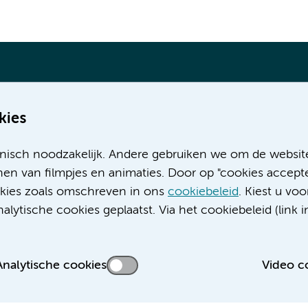
kies
Meer Amsterdam UMC websites:
nisch noodzakelijk. Andere gebruiken we om de websit
Werken bij Amsterdam UMC
en van filmpjes en animaties. Door op "cookies accepte
Over Amsterdam UMC
ookies zoals omschreven in ons
cookiebeleid
. Kiest u voo
Nieuws
lytische cookies geplaatst. Via het cookiebeleid (link i
Research
Educatie locatie AMC
Educatie locatie VUmc
Analytische cookies
Video c
 privacyverklaring
Cookieverklaring
Disclaimer
Colofon