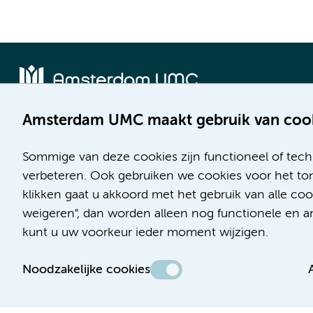
Amsterdam UMC maakt gebruik van coo
Locatie AMC
Locatie VUmc
Meibergdreef 9
De Boelelaan 1117
Sommige van deze cookies zijn functioneel of tech
1105 AZ Amsterdam
1081 HV Amsterdam
verbeteren. Ook gebruiken we cookies voor het ton
klikken gaat u akkoord met het gebruik van alle c
Telefoon:
Telefoon:
weigeren", dan worden alleen nog functionele en ana
(020) 566 9111
(020) 444 4444
kunt u uw voorkeur ieder moment wijzigen.
Route en parkeren
Route en parkeren
Noodzakelijke cookies
Toegankelijkheidsverklaring
Responsible disclosure
Algemene