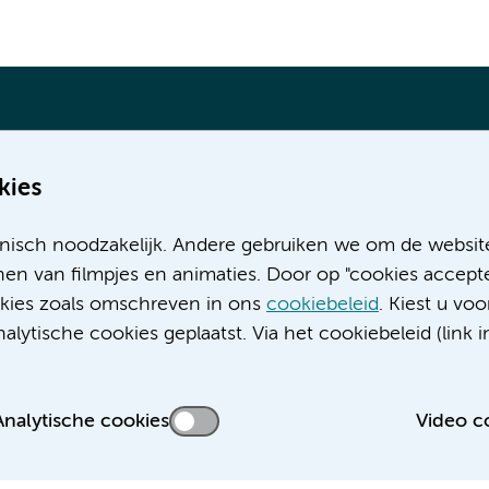
kies
Meer Amsterdam UMC websites:
nisch noodzakelijk. Andere gebruiken we om de websit
Werken bij Amsterdam UMC
en van filmpjes en animaties. Door op "cookies accepte
Over Amsterdam UMC
ookies zoals omschreven in ons
cookiebeleid
. Kiest u voo
Nieuws
lytische cookies geplaatst. Via het cookiebeleid (link i
Research
Educatie locatie AMC
Educatie locatie VUmc
Analytische cookies
Video c
 privacyverklaring
Cookieverklaring
Disclaimer
Colofon