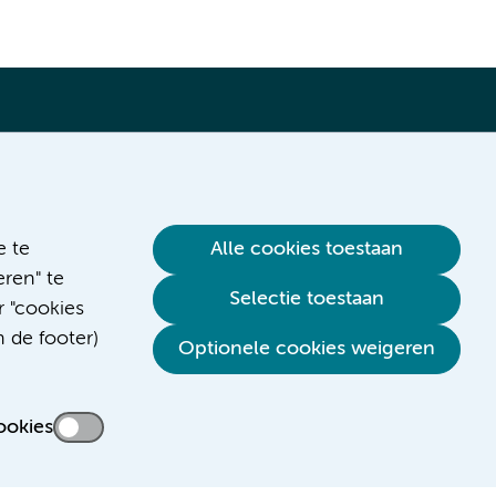
Verwijzen & diagnostiek
e te
Alle cookies toestaan
ren" te
Selectie toestaan
r "cookies
n de footer)
Optionele cookies weigeren
ookies