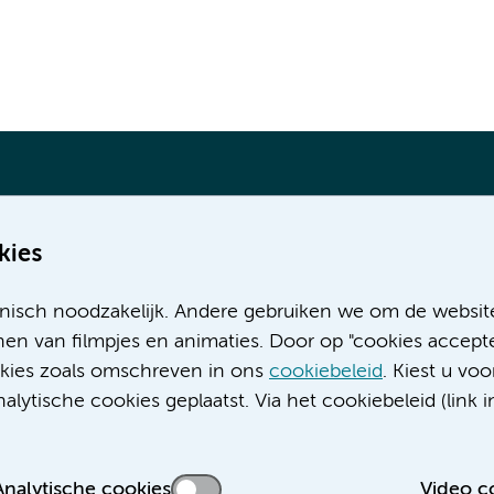
kies
Meer Amsterdam UMC websites:
nisch noodzakelijk. Andere gebruiken we om de websit
Werken bij Amsterdam UMC
en van filmpjes en animaties. Door op "cookies accepte
Over Amsterdam UMC
ookies zoals omschreven in ons
cookiebeleid
. Kiest u voo
Nieuws
lytische cookies geplaatst. Via het cookiebeleid (link i
Research
Educatie locatie AMC
Educatie locatie VUmc
Analytische cookies
Video c