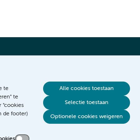
Verwijzen & diagnostiek
e te
Alle cookies toestaan
ren" te
Selectie toestaan
r "cookies
n de footer)
Optionele cookies weigeren
ookies