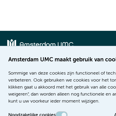
Amsterdam UMC maakt gebruik van coo
Locatie AMC
Locatie VUmc
Meibergdreef 9
De Boelelaan 1117
Sommige van deze cookies zijn functioneel of tech
1105 AZ Amsterdam
1081 HV Amsterdam
verbeteren. Ook gebruiken we cookies voor het ton
klikken gaat u akkoord met het gebruik van alle c
Telefoon:
Telefoon:
weigeren", dan worden alleen nog functionele en ana
(020) 566 9111
(020) 444 4444
kunt u uw voorkeur ieder moment wijzigen.
Route en parkeren
Route en parkeren
Noodzakelijke cookies