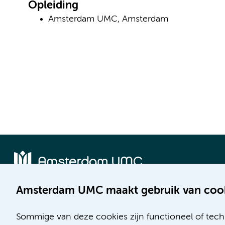
Opleiding
Amsterdam UMC, Amsterdam
Amsterdam UMC maakt gebruik van coo
Locatie AMC
Locatie VUmc
Meibergdreef 9
De Boelelaan 1117
Sommige van deze cookies zijn functioneel of tech