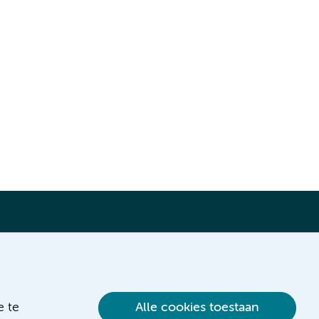
Verwijzen & diagnostiek
e te
Alle cookies toestaan