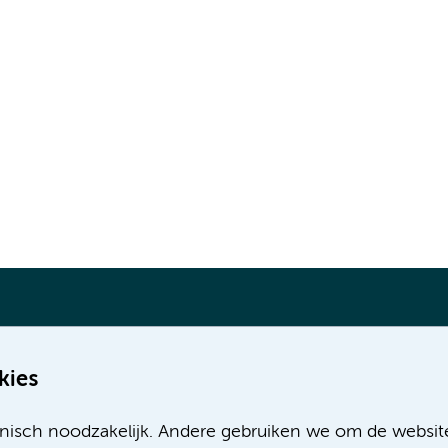
kies
Meer Amsterdam UMC websites:
nisch noodzakelijk. Andere gebruiken we om de websit
Werken bij Amsterdam UMC