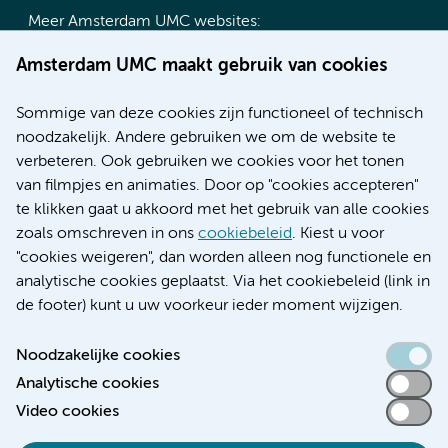
Meer Amsterdam UMC websites:
Werken bij Amsterdam UMC
Amsterdam UMC maakt gebruik van cookies
Over Amsterdam UMC
Nieuws
Sommige van deze cookies zijn functioneel of technisch
Research
noodzakelijk. Andere gebruiken we om de website te
Educatie locatie AMC
verbeteren. Ook gebruiken we cookies voor het tonen
Educatie locatie VUmc
van filmpjes en animaties. Door op "cookies accepteren"
te klikken gaat u akkoord met het gebruik van alle cookies
zoals omschreven in ons
cookiebeleid
. Kiest u voor
"cookies weigeren", dan worden alleen nog functionele en
Verwijzen & diagnostiek
analytische cookies geplaatst. Via het cookiebeleid (link in
de footer) kunt u uw voorkeur ieder moment wijzigen.
Noodzakelijke cookies
Analytische cookies
Toegankelijkheidsverklaring
Video cookies
Responsible disclosure