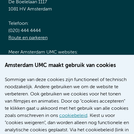
De Boelelaan 1117
1081 HV Amsterdam
Telefoon:
(020) 444 4444
Route en parkeren
Meer Amsterdam UMC websites:
Werken bij Amsterdam UMC
Amsterdam UMC maakt gebruik van cookies
Over Amsterdam UMC
Nieuws
Sommige van deze cookies zijn functioneel of technisch
Research
noodzakelijk. Andere gebruiken we om de website te
Educatie locatie AMC
verbeteren. Ook gebruiken we cookies voor het tonen
Educatie locatie VUmc
van filmpjes en animaties. Door op "cookies accepteren"
te klikken gaat u akkoord met het gebruik van alle cookies
zoals omschreven in ons
cookiebeleid
. Kiest u voor
"cookies weigeren", dan worden alleen nog functionele en
Verwijzen & diagnostiek
analytische cookies geplaatst. Via het cookiebeleid (link in