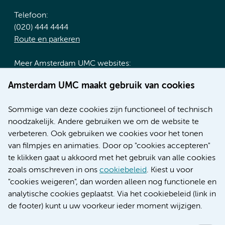
Telefoon:
(020) 444 4444
Route en parkeren
Meer Amsterdam UMC websites:
Werken bij Amsterdam UMC
Amsterdam UMC maakt gebruik van cookies
Over Amsterdam UMC
Nieuws
Sommige van deze cookies zijn functioneel of technisch
Research
noodzakelijk. Andere gebruiken we om de website te
Educatie locatie AMC
verbeteren. Ook gebruiken we cookies voor het tonen
Educatie locatie VUmc
van filmpjes en animaties. Door op "cookies accepteren"
te klikken gaat u akkoord met het gebruik van alle cookies
zoals omschreven in ons
cookiebeleid
. Kiest u voor
"cookies weigeren", dan worden alleen nog functionele en
Verwijzen & diagnostiek
analytische cookies geplaatst. Via het cookiebeleid (link in
de footer) kunt u uw voorkeur ieder moment wijzigen.