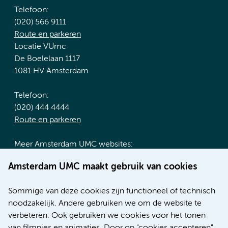
Telefoon:
(020) 566 9111
Route en parkeren
Locatie VUmc
De Boelelaan 1117
1081 HV Amsterdam
Telefoon:
(020) 444 4444
Route en parkeren
Meer Amsterdam UMC websites:
Werken bij Amsterdam UMC
Amsterdam UMC maakt gebruik van cookies
Over Amsterdam UMC
Nieuws
Sommige van deze cookies zijn functioneel of technisch
Research
noodzakelijk. Andere gebruiken we om de website te
Educatie locatie AMC
verbeteren. Ook gebruiken we cookies voor het tonen
Educatie locatie VUmc