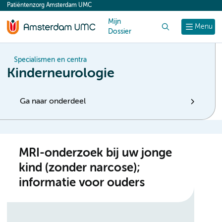
Patiëntenzorg Amsterdam UMC
content
Mijn
Zoek
Menu
Dossier
Specialismen en centra
Kinderneurologie
Ga naar onderdeel
MRI-onderzoek bij uw jonge
kind (zonder narcose);
informatie voor ouders