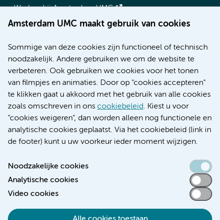
Werken bij Amsterdam UMC
Over Amsterdam UMC
Amsterdam UMC maakt gebruik van cookies
Nieuws
Research
Sommige van deze cookies zijn functioneel of technisch
Educatie locatie AMC
noodzakelijk. Andere gebruiken we om de website te
Educatie locatie VUmc
verbeteren. Ook gebruiken we cookies voor het tonen
van filmpjes en animaties. Door op "cookies accepteren"
te klikken gaat u akkoord met het gebruik van alle cookies
zoals omschreven in ons
cookiebeleid
. Kiest u voor
Verwijzen & diagnostiek
"cookies weigeren", dan worden alleen nog functionele en
analytische cookies geplaatst. Via het cookiebeleid (link in
de footer) kunt u uw voorkeur ieder moment wijzigen.
Noodzakelijke cookies
Toegankelijkheidsverklaring
Analytische cookies
Responsible disclosure
Video cookies
Algemene privacyverklaring
Cookieverklaring
Alle cookies toestaan