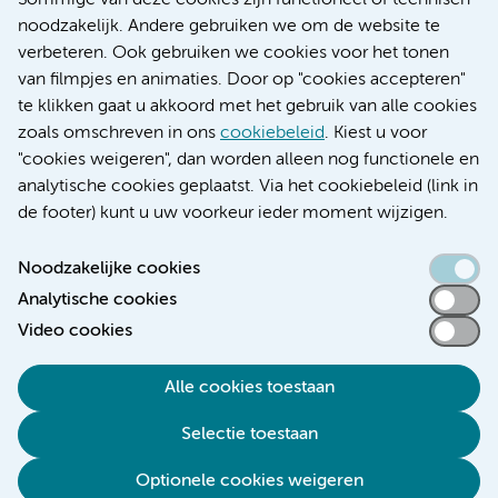
Sommige van deze cookies zijn functioneel of technisch
Research
noodzakelijk. Andere gebruiken we om de website te
Educatie locatie AMC
verbeteren. Ook gebruiken we cookies voor het tonen
Educatie locatie VUmc
van filmpjes en animaties. Door op "cookies accepteren"
te klikken gaat u akkoord met het gebruik van alle cookies
zoals omschreven in ons
cookiebeleid
. Kiest u voor
"cookies weigeren", dan worden alleen nog functionele en
Verwijzen & diagnostiek
analytische cookies geplaatst. Via het cookiebeleid (link in
de footer) kunt u uw voorkeur ieder moment wijzigen.
Noodzakelijke cookies
Analytische cookies
Toegankelijkheidsverklaring
Video cookies
Responsible disclosure
Algemene privacyverklaring
Alle cookies toestaan
Cookieverklaring
Selectie toestaan
Disclaimer
Colofon
Optionele cookies weigeren