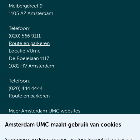
Meibergdreef 9
1105 AZ Amsterdam
Telefoon:
(020) 566 9111
Route en parkeren
Locatie VUmc
De Boelelaan 1117
1081 HV Amsterdam
Telefoon:
(020) 444 4444
Route en parkeren
Meer Amsterdam UMC websites:
Werken bij Amsterdam UMC
Amsterdam UMC maakt gebruik van cookies
Over Amsterdam UMC
Nieuws