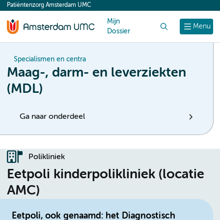
Patiëntenzorg Amsterdam UMC
content
Mijn
Zoek
Menu
Dossier
Specialismen en centra
Maag-, darm- en leverziekten
(MDL)
Ga naar onderdeel
Polikliniek
Eetpoli kinderpolikliniek (locatie
AMC)
Eetpoli, ook genaamd: het Diagnostisch