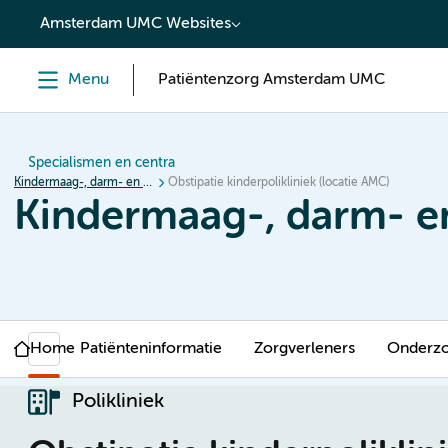
content
Amsterdam UMC Websites
Menu
Patiëntenzorg Amsterdam UMC
Specialismen en centra
Kindermaag-, darm- en leverziekten (MDL)
Obstipatie kinderpolikliniek (locatie AMC)
Kindermaag-, darm- en
Home
Patiënteninformatie
Zorgverleners
Onderz
Polikliniek