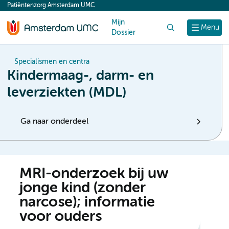
Patiëntenzorg Amsterdam UMC
content
Mijn
Zoek
Menu
Dossier
Specialismen en centra
Kindermaag-, darm- en
leverziekten (MDL)
Ga naar onderdeel
MRI-onderzoek bij uw
jonge kind (zonder
narcose); informatie
voor ouders