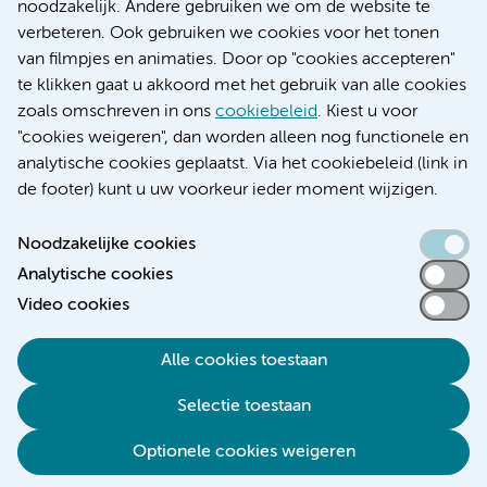
Research
noodzakelijk. Andere gebruiken we om de website te
Educatie locatie AMC
verbeteren. Ook gebruiken we cookies voor het tonen
Educatie locatie VUmc
van filmpjes en animaties. Door op "cookies accepteren"
te klikken gaat u akkoord met het gebruik van alle cookies
zoals omschreven in ons
cookiebeleid
. Kiest u voor
"cookies weigeren", dan worden alleen nog functionele en
Verwijzen & diagnostiek
analytische cookies geplaatst. Via het cookiebeleid (link in
de footer) kunt u uw voorkeur ieder moment wijzigen.
Noodzakelijke cookies
Analytische cookies
Toegankelijkheidsverklaring
Video cookies
Responsible disclosure
Algemene privacyverklaring
Alle cookies toestaan
Cookieverklaring
Selectie toestaan
Disclaimer
Colofon
Optionele cookies weigeren