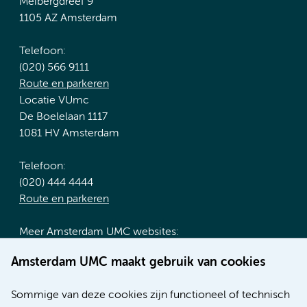
Meibergdreef 9
1105 AZ Amsterdam
Telefoon:
(020) 566 9111
Route en parkeren
Locatie VUmc
De Boelelaan 1117
1081 HV Amsterdam
Telefoon:
(020) 444 4444
Route en parkeren
Meer Amsterdam UMC websites:
Werken bij Amsterdam UMC
Amsterdam UMC maakt gebruik van cookies
Over Amsterdam UMC
Nieuws
Sommige van deze cookies zijn functioneel of technisch