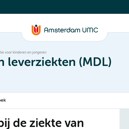
atie voor kinderen en jongeren
 leverziekten (MDL)
oek
ij de ziekte van