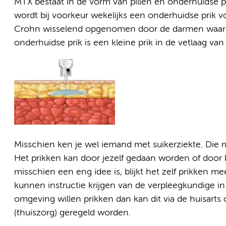
MTX bestaat in de vorm van pillen en onderhuidse 
wordt bij voorkeur wekelijks een onderhuidse prik 
Crohn wisselend opgenomen door de darmen waardo
onderhuidse prik is een kleine prik in de vetlaag van 
Misschien ken je wel iemand met suikerziekte. Die 
Het prikken kan door jezelf gedaan worden of door 
misschien een eng idee is, blijkt het zelf prikken mee
kunnen instructie krijgen van de verpleegkundige in 
omgeving willen prikken dan kan dit via de huisarts 
(thuiszorg) geregeld worden.