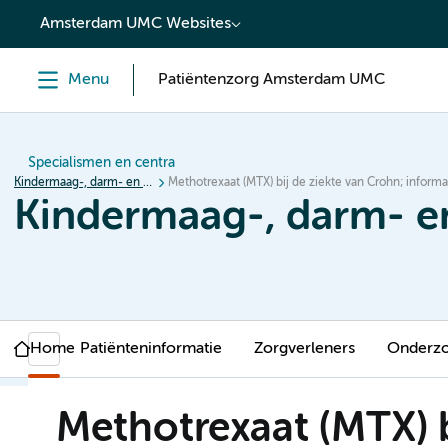
content
Amsterdam UMC Websites
Menu
Patiëntenzorg Amsterdam UMC
Specialismen en centra
Kindermaag-, darm- en leverziekten (MDL)
Methotrexaat (MTX) bij de ziekte van Crohn; inform
Kindermaag-, darm- en
Home
Patiënteninformatie
Zorgverleners
Onderz
Methotrexaat (MTX) b